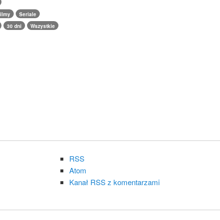
ilmy
Seriale
30 dni
Wszystkie
RSS
Atom
Kanał RSS z komentarzami