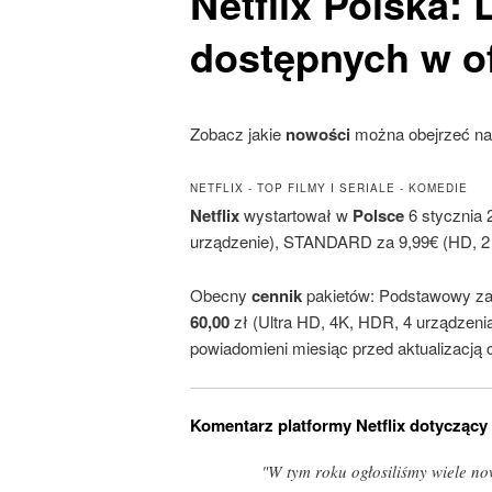
Netflix
Polska: 
dostępnych w of
Zobacz jakie
nowości
można obejrzeć n
NETFLIX - TOP FILMY I SERIALE - KOMEDIE
Netflix
wystartował w
Polsce
6 stycznia 
urządzenie), STANDARD za 9,99€ (HD, 2 
Obecny
cennik
pakietów: Podstawowy z
60,00
zł (Ultra HD, 4K, HDR, 4 urządzeni
powiadomieni miesiąc przed aktualizacją c
Komentarz platformy Netflix dotyczący
"W tym roku ogłosiliśmy wiele no