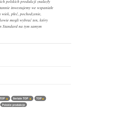
ch polskich produkcji znalazły
ustannie inwestujemy we wspaniałe
a wiek, płeć, pochodzenie,
kowie mogli wybrać ten, który
lan Standard na tym samym
 TOP
Seriale TOP
TOP
Polskie produkcje