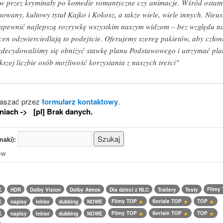
w przez kryminały po komedie romantyczne czy animacje. Wśród ostatni
nimowany, kultowy tytuł Kajko i Kokosz, a także wiele, wiele innych. Nie
by zapewnić najlepszą rozrywkę wszystkim naszym widzom – bez względu n
cen odzwierciedlają to podejście. Oferujemy szereg pakietów, aby człon
 zdecydowaliśmy się obniżyć stawkę planu Podstawowego i utrzymać p
szej liczbie osób możliwość korzystania z naszych treści"
łaszać przez
formularz kontaktowy
.
niach -> [pl] Brak danych.
naki):
/ów
Filmy
K
HDR
Dolby Vision
Dolby Atmos
Dla dzieci z NLC
Trailery
Testy
Filmy TOP
Seriale TOP
TOP
K
napisy
lektor
dubbing
NOWE
Filmy TOP
Seriale TOP
TOP
K
napisy
lektor
dubbing
NOWE