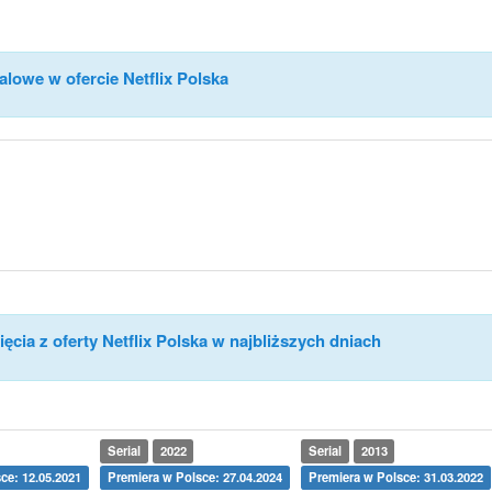
alowe w ofercie Netflix Polska
ęcia z oferty Netflix Polska w najbliższych dniach
Serial
2022
Serial
2013
ce: 12.05.2021
Premiera w Polsce: 27.04.2024
Premiera w Polsce: 31.03.2022