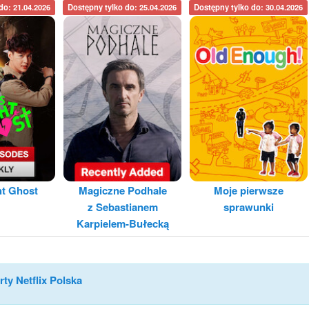
do: 21.04.2026
Dostępny tylko do: 25.04.2026
Dostępny tylko do: 30.04.2026
ht Ghost
Magiczne Podhale
Moje pierwsze
z Sebastianem
sprawunki
Karpielem-Bułecką
rty Netflix Polska