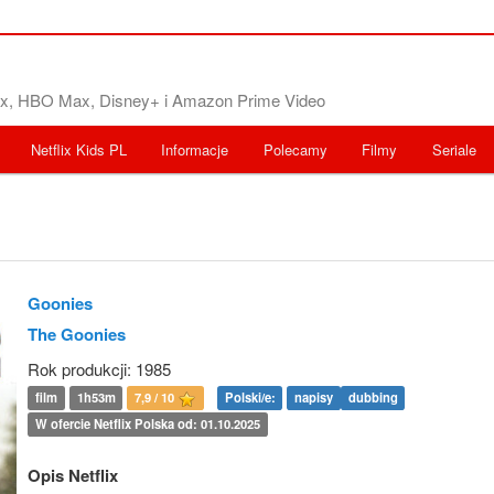
flix, HBO Max, Disney+ i Amazon Prime Video
Netflix Kids PL
Informacje
Polecamy
Filmy
Seriale
Goonies
The Goonies
Rok produkcji: 1985
film
1h53m
7,9 / 10
Polski/e:
napisy
dubbing
W ofercie Netflix Polska od: 01.10.2025
Opis Netflix