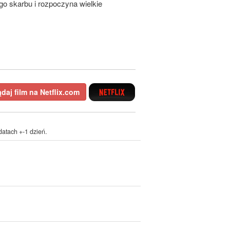
o skarbu i rozpoczyna wielkie
daj film na Netflix.com
atach +-1 dzień.