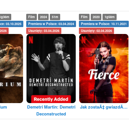
1g36m
Film
2024
51m
Film
2020
1g58m
ce: 03.10.2025
Premiera w Polsce: 03.04.2024
Premiera w Polsce: 10.11.2021
.2026
Usunięty: 03.04.2026
Usunięty: 02.04.2026
rium
Demetri Martin: Demetri
Jak zostaÄ‡ gwiazdÄ…
Deconstructed