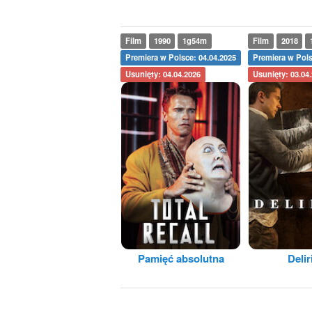
Film
1990
1g54m
Film
2018
Premiera w Polsce: 04.04.2025
Premiera w Pols
Usunięty: 04.04.2026
Usunięty: 03.04
Pamięć absolutna
Deli