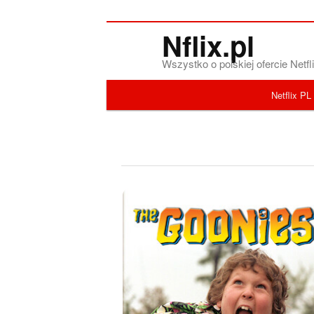
Nflix.pl
Wszystko o polskiej ofercie Net
Menu główne
Netflix PL
Przeskocz do tekstu