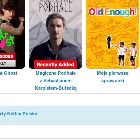
ht Ghost
Magiczne Podhale
Moje pierwsze
z Sebastianem
sprawunki
Karpielem-Bułecką
rty Netflix Polska