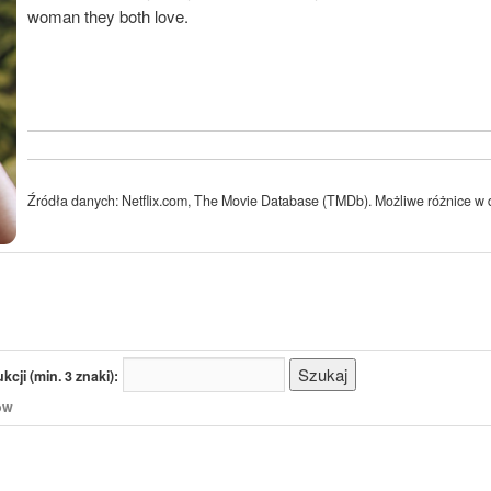
woman they both love.
Źródła danych: Netflix.com, The Movie Database (TMDb). Możliwe różnice w d
cji (min. 3 znaki):
/ów