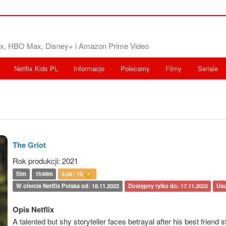
flix, HBO Max, Disney+ i Amazon Prime Video
Netflix Kids PL
Informacje
Polecamy
Filmy
Seriale
The Griot
Rok produkcji: 2021
film
1h49m
5,04 / 10
W ofercie Netflix Polska od: 18.11.2022
Dostępny tylko do: 17.11.2025
Usu
Opis Netflix
A talented but shy storyteller faces betrayal after his best friend s