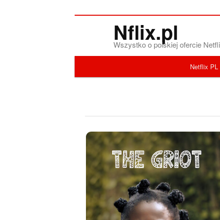
Nflix.pl
Wszystko o polskiej ofercie Net
Menu główne
Netflix PL
Przeskocz do tekstu