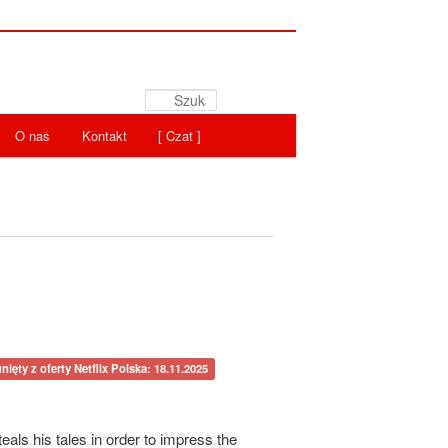
Szukaj
O nas
Kontakt
[ Czat ]
nięty z oferty Netflix Polska: 18.11.2025
teals his tales in order to impress the