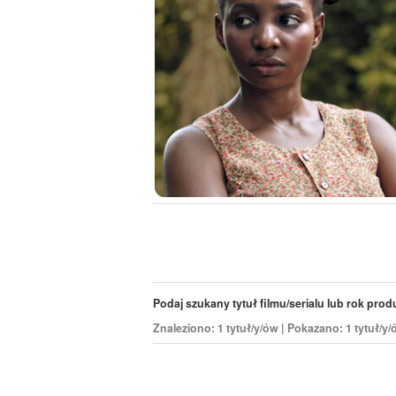
Podaj szukany tytuł filmu/serialu lub rok produk
Znaleziono: 1 tytuł/y/ów | Pokazano: 1 tytuł/y