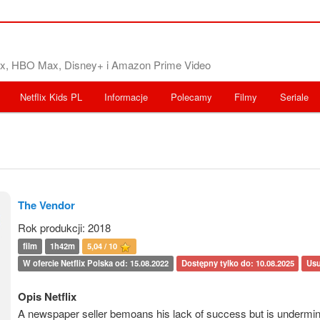
flix, HBO Max, Disney+ i Amazon Prime Video
Netflix Kids PL
Informacje
Polecamy
Filmy
Seriale
The Vendor
Rok produkcji: 2018
film
1h42m
5,04 / 10
W ofercie Netflix Polska od: 15.08.2022
Dostępny tylko do: 10.08.2025
Usu
Opis Netflix
A newspaper seller bemoans his lack of success but is undermi