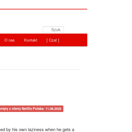
Szukaj
O nas
Kontakt
[ Czat ]
nięty z oferty Netflix Polska: 11.08.2025
ned by his own laziness when he gets a