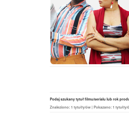
Podaj szukany tytuł filmu/serialu lub rok produk
Znaleziono: 1 tytuł/y/ów | Pokazano: 1 tytuł/y