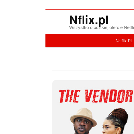
Nflix.pl
Wszystko o polskiej ofercie Net
Menu główne
Netflix PL
Przeskocz do tekstu