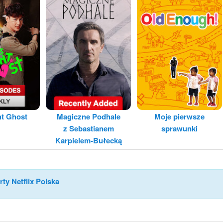
ht Ghost
Magiczne Podhale
Moje pierwsze
z Sebastianem
sprawunki
Karpielem-Bułecką
rty Netflix Polska