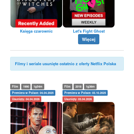
Księga czarownic
Let's Fight Ghost
Więcej
Filmy i seriale usunięte ostatnio z oferty Netflix Polska
Film
1990
1g54m
Film
2018
1g36m
Premiera w Polsce: 04.04.2025
Premiera w Polsce: 03.10.2025
Usunięty: 04.04.2026
Usunięty: 03.04.2026