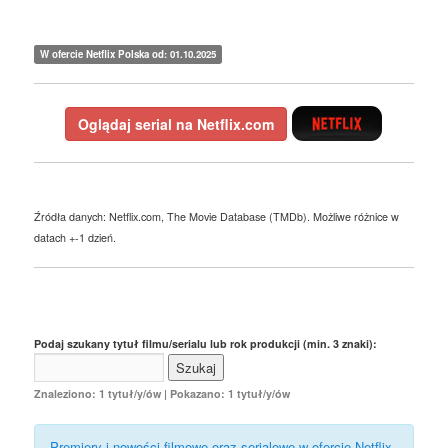
W ofercie Netflix Polska od: 01.10.2025
Oglądaj serial na Netflix.com
Źródła danych: Netflix.com, The Movie Database (TMDb). Możliwe różnice w
datach +-1 dzień.
Podaj szukany tytuł filmu/serialu lub rok produkcji (min. 3 znaki):
Znaleziono: 1 tytuł/y/ów | Pokazano: 1 tytuł/y/ów
Premiery i nowości filmowe oraz serialowe w ofercie Netflix