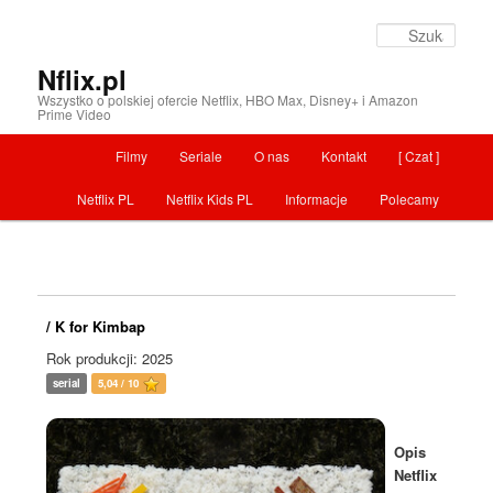
Szuka
Nflix.pl
Wszystko o polskiej ofercie Netflix, HBO Max, Disney+ i Amazon
Prime Video
Menu główne
Filmy
Seriale
O nas
Kontakt
[ Czat ]
Przeskocz do tekstu
Netflix PL
Netflix Kids PL
Informacje
Polecamy
/ K for Kimbap
Rok produkcji: 2025
serial
5,04 / 10
Opis
Netflix