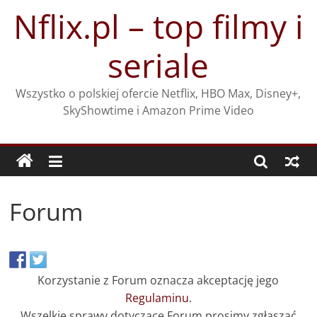
Przejdź
Nflix.pl – top filmy i
do
treści
seriale
Wszystko o polskiej ofercie Netflix, HBO Max, Disney+,
SkyShowtime i Amazon Prime Video
Forum
Korzystanie z Forum oznacza akceptację jego
Regulaminu
.
Wszelkie sprawy dotyczące Forum prosimy zgłaszać