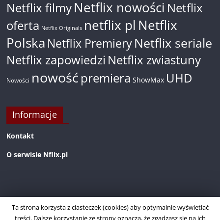
Netflix nowości
Netflix filmy
Netflix
netflix pl
Netflix
oferta
Netflix Originals
Polska
Netflix seriale
Netflix Premiery
Netflix zapowiedzi
Netflix zwiastuny
nowość
premiera
UHD
ShowMax
Nowości
Informacje
Kontakt
O serwisie Nflix.pl
Ta strona korzysta z ciasteczek (cookies) aby optymalnie wyświetlać
treści. Dalsze korzystanie ze strony oznacza, że zgadzasz się na ich