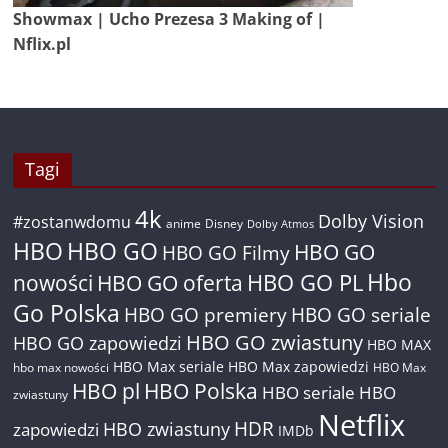
Showmax | Ucho Prezesa 3 Making of |
Nflix.pl
Tagi
4k
Dolby Vision
#zostanwdomu
anime
Disney
Dolby Atmos
HBO
HBO GO
HBO GO
HBO GO Filmy
Hbo
nowości
HBO GO oferta
HBO GO PL
Go Polska
HBO GO premiery
HBO GO seriale
HBO GO zwiastuny
HBO GO zapowiedzi
HBO MAX
HBO Max seriale
HBO Max zapowiedzi
hbo max nowości
HBO Max
HBO pl
HBO Polska
HBO seriale
HBO
zwiastuny
Netflix
HDR
HBO zwiastuny
zapowiedzi
IMDb