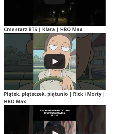
Cmentarz BTS | Klara | HBO Max
Piątek, piąteczek, piątunio | Rick i Morty |
HBO Max