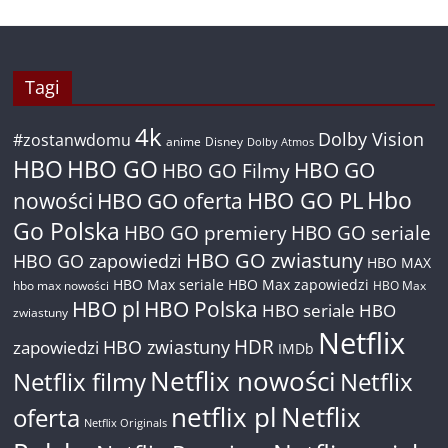
Tagi
4k
Dolby Vision
#zostanwdomu
anime
Disney
Dolby Atmos
HBO
HBO GO
HBO GO
HBO GO Filmy
Hbo
nowości
HBO GO oferta
HBO GO PL
Go Polska
HBO GO premiery
HBO GO seriale
HBO GO zwiastuny
HBO GO zapowiedzi
HBO MAX
HBO Max seriale
HBO Max zapowiedzi
hbo max nowości
HBO Max
HBO pl
HBO Polska
HBO seriale
HBO
zwiastuny
Netflix
HDR
HBO zwiastuny
zapowiedzi
IMDb
Netflix nowości
Netflix filmy
Netflix
netflix pl
Netflix
oferta
Netflix Originals