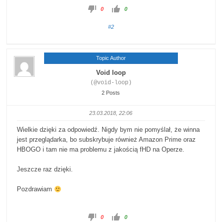
0
0
#2
Topic Author
Void loop
(@void-loop)
2 Posts
23.03.2018, 22:06
Wielkie dzięki za odpowiedź. Nigdy bym nie pomyślał, że winna
jest przeglądarka, bo subskrybuje również Amazon Prime oraz
HBOGO i tam nie ma problemu z jakością fHD na Operze.
Jeszcze raz dzięki.
Pozdrawiam
0
0