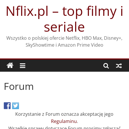
Przejdź
Nflix.pl – top filmy i
do
treści
seriale
Wszystko o polskiej ofercie Netflix, HBO Max, Disney+,
SkyShowtime i Amazon Prime Video
Forum
Korzystanie z Forum oznacza akceptację jego
Regulaminu
.
Wszelkie sprawy dotyczące Forum prosimy zgłaszać