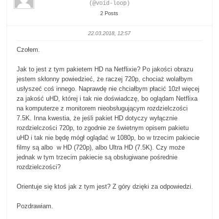
(@void-loop)
2 Posts
22.03.2018, 12:57
Czołem.
Jak to jest z tym pakietem HD na Netflixie? Po jakości obrazu
jestem skłonny powiedzieć, że raczej 720p, chociaż wolałbym
usłyszeć coś innego. Naprawdę nie chciałbym płacić 10zł więcej
za jakość uHD, której i tak nie doświadczę, bo oglądam Netflixa
na komputerze z monitorem nieobsługującym rozdzielczości
7.5K. Inna kwestia, że jeśli pakiet HD dotyczy wyłącznie
rozdzielczości 720p, to zgodnie ze świetnym opisem pakietu
uHD i tak nie będę mógł oglądać w 1080p, bo w trzecim pakiecie
filmy są albo w HD (720p), albo Ultra HD (7.5K). Czy może
jednak w tym trzecim pakiecie są obsługiwane pośrednie
rozdzielczości?
Orientuje się ktoś jak z tym jest? Z góry dzięki za odpowiedzi.
Pozdrawiam.