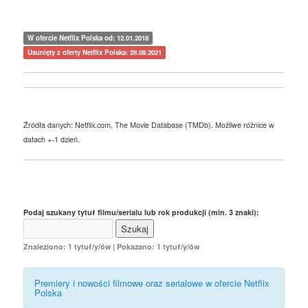
W ofercie Netflix Polska od: 12.01.2018
Usunięty z oferty Netflix Polska: 28.09.2021
Źródła danych: Netflix.com, The Movie Database (TMDb). Możliwe różnice w
datach +-1 dzień.
Podaj szukany tytuł filmu/serialu lub rok produkcji (min. 3 znaki):
Znaleziono: 1 tytuł/y/ów | Pokazano: 1 tytuł/y/ów
Premiery i nowości filmowe oraz serialowe w ofercie Netflix
Polska