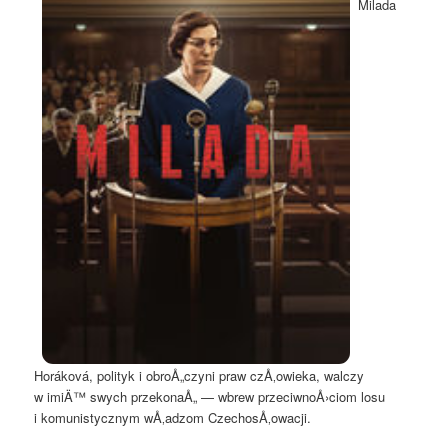
Milada
Horáková, polityk i obroÅ„czyni praw czÅ‚owieka, walczy
w imiÄ™ swych przekonaÅ„ — wbrew przeciwnoÅ›ciom losu
i komunistycznym wÅ‚adzom CzechosÅ‚owacji.