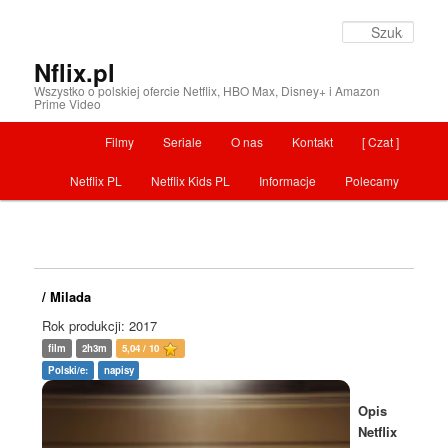
Szuka
Nflix.pl
Wszystko o polskiej ofercie Netflix, HBO Max, Disney+ i Amazon
Prime Video
Menu główne
Filmy
Seriale
O nas
Kontakt
[ Czat ]
Przeskocz do tekstu
Netflix PL
Netflix Kids PL
Informacje
Polecamy
/ Milada
Rok produkcji: 2017
film
2h3m
5,04 / 10
Polski/e:
napisy
Opis
Netflix