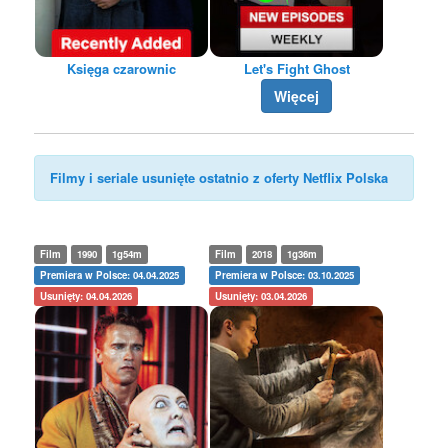
Księga czarownic
Let's Fight Ghost
Więcej
Filmy i seriale usunięte ostatnio z oferty Netflix Polska
Film
1990
1g54m
Film
2018
1g36m
Premiera w Polsce: 04.04.2025
Premiera w Polsce: 03.10.2025
Usunięty: 04.04.2026
Usunięty: 03.04.2026