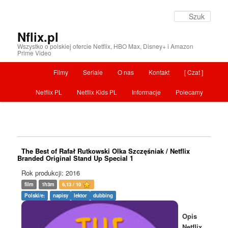
Szuka
Nflix.pl
Wszystko o polskiej ofercie Netflix, HBO Max, Disney+ i Amazon
Prime Video
Menu główne
Filmy
Seriale
O nas
Kontakt
[ Czat ]
Przeskocz do tekstu
Netflix PL
Netflix Kids PL
Informacje
Polecamy
The Best of Rafał Rutkowski Olka Szczęśniak / Netflix
Branded Original Stand Up Special 1
Rok produkcji: 2016
film
1h3m
6,13 / 10
Polski/e:
napisy
lektor
dubbing
Opis
Netflix