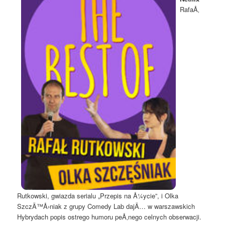
RafaÅ‚
Rutkowski, gwiazda serialu „Przepis na Å¼ycie”, i Olka
SzczÄ™Å›niak z grupy Comedy Lab dajÄ… w warszawskich
Hybrydach popis ostrego humoru peÅ‚nego celnych obserwacji.