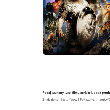
Podaj szukany tytuł filmu/serialu lub rok produk
Znaleziono: 1 tytuł/y/ów | Pokazano: 1 tytuł/y