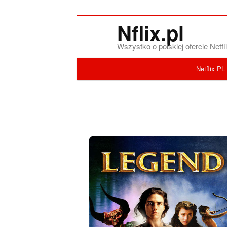
Nflix.pl
Wszystko o polskiej ofercie Net
Menu główne
Netflix PL
Przeskocz do tekstu