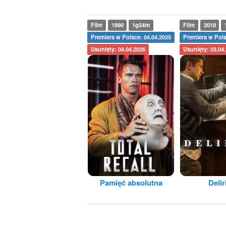
Film
1990
1g54m
Film
2018
Premiera w Polsce: 04.04.2025
Premiera w Pols
Usunięty: 04.04.2026
Usunięty: 03.04
Pamięć absolutna
Deli