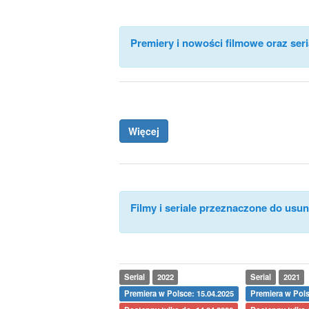
Premiery i nowości filmowe oraz seri
Więcej
Filmy i seriale przeznaczone do usuni
Serial
2022
Serial
2021
Premiera w Polsce: 15.04.2025
Premiera w Pols