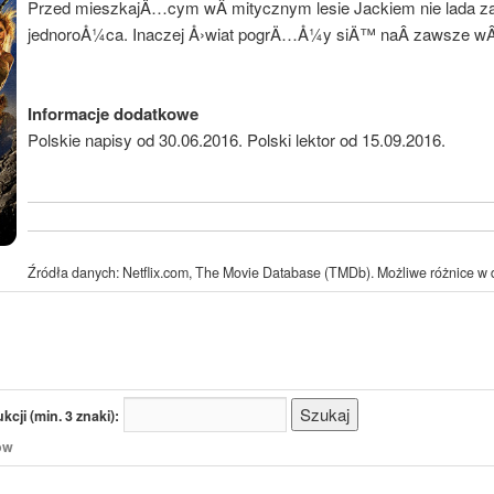
Przed mieszkajÄ…cym wÂ mitycznym lesie Jackiem nie lada zad
jednoroÅ¼ca. Inaczej Å›wiat pogrÄ…Å¼y siÄ™ naÂ zawsze wÂ
Informacje dodatkowe
Polskie napisy od 30.06.2016. Polski lektor od 15.09.2016.
Źródła danych: Netflix.com, The Movie Database (TMDb). Możliwe różnice w d
cji (min. 3 znaki):
/ów