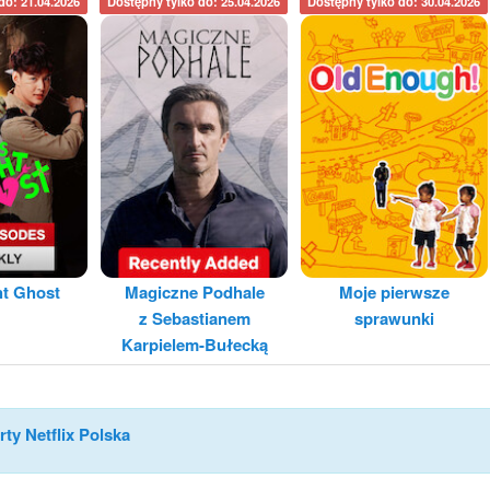
do: 21.04.2026
Dostępny tylko do: 25.04.2026
Dostępny tylko do: 30.04.2026
ht Ghost
Magiczne Podhale
Moje pierwsze
z Sebastianem
sprawunki
Karpielem-Bułecką
rty Netflix Polska