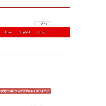
Szukaj
O nas
Kontakt
[ Czat ]
nięty z oferty Netflix Polska: 01.04.2018