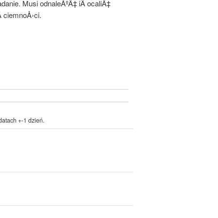
anie. Musi odnaleÅºÄ‡ iÂ ocaliÄ‡
 ciemnoÅ›ci.
atach +-1 dzień.