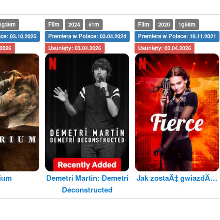
1g36m
Film
2024
51m
Film
2020
1g58m
ce: 03.10.2025
Premiera w Polsce: 03.04.2024
Premiera w Polsce: 10.11.2021
.2026
Usunięty: 03.04.2026
Usunięty: 02.04.2026
rium
Demetri Martin: Demetri
Jak zostaÄ‡ gwiazdÄ…
Deconstructed