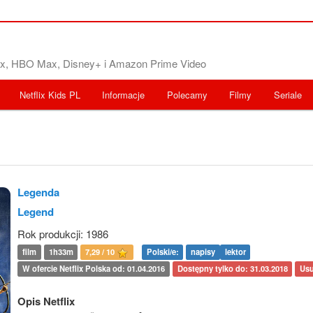
flix, HBO Max, Disney+ i Amazon Prime Video
Netflix Kids PL
Informacje
Polecamy
Filmy
Seriale
Legenda
Legend
Rok produkcji: 1986
film
1h33m
7,29 / 10
Polski/e:
napisy
lektor
W ofercie Netflix Polska od: 01.04.2016
Dostępny tylko do: 31.03.2018
Usu
Opis Netflix