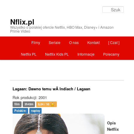
Szuka
Nflix.pl
Wszystko o polskiej ofercie Netflix, HBO Max, Disney+ i Amazon
Prime Video
Menu główne
Filmy
Seriale
O nas
Kontakt
[ Czat ]
Przeskocz do tekstu
Netflix PL
Netflix Kids PL
Informacje
Polecamy
Lagaan: Dawno temu wÂ Indiach / Lagaan
Rok produkcji: 2001
film
3h43m
5,04 / 10
Polski/e:
napisy
Opis
Netflix