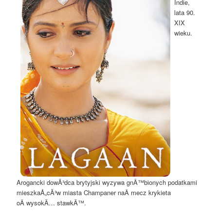
Indie,
lata 90.
XIX
wieku.
Arogancki dowÃ³dca brytyjski wyzywa gnÄ™bionych podatkami
mieszkaÅ„cÃ³w miasta Champaner naÂ mecz krykieta
oÂ wysokÄ… stawkÄ™.