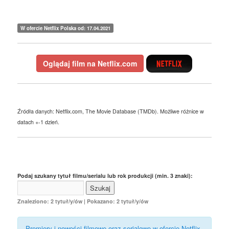
W ofercie Netflix Polska od: 17.04.2021
Oglądaj film na Netflix.com
Źródła danych: Netflix.com, The Movie Database (TMDb). Możliwe różnice w
datach +-1 dzień.
Podaj szukany tytuł filmu/serialu lub rok produkcji (min. 3 znaki):
Znaleziono: 2 tytuł/y/ów | Pokazano: 2 tytuł/y/ów
Premiery i nowości filmowe oraz serialowe w ofercie Netflix