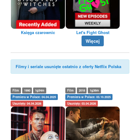
Księga czarownic
Let's Fight Ghost
Więcej
Filmy i seriale usunięte ostatnio z oferty Netflix Polska
Film
1990
1g54m
Film
2018
1g36m
Premiera w Polsce: 04.04.2025
Premiera w Polsce: 03.10.2025
Usunięty: 04.04.2026
Usunięty: 03.04.2026