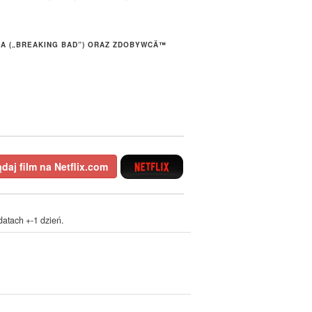
A („BREAKING BAD”) ORAZ ZDOBYWCÄ™
daj film na Netflix.com
atach +-1 dzień.