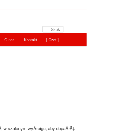
Szukaj
O nas
Kontakt
[ Czat ]
aÅ‚ w szalonym wyÅ›cigu, aby dopaÅ›Ä‡