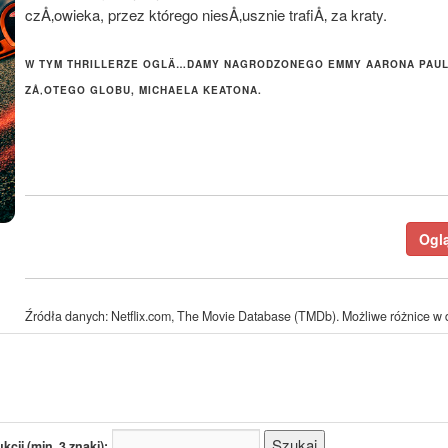
czÅ‚owieka, przez którego niesÅ‚usznie trafiÅ‚ za kraty.
W TYM THRILLERZE OGLÄ…DAMY NAGRODZONEGO EMMY AARONA PAUL
ZÅ‚OTEGO GLOBU, MICHAELA KEATONA.
Oglą
Źródła danych: Netflix.com, The Movie Database (TMDb). Możliwe różnice w d
cji (min. 3 znaki):