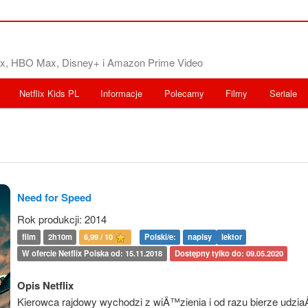
flix, HBO Max, Disney+ i Amazon Prime Video
Netflix Kids PL
Informacje
Polecamy
Filmy
Seriale
Need for Speed
Rok produkcji: 2014
film
2h10m
6,99 / 10
Polski/e:
napisy
lektor
W ofercie Netflix Polska od: 15.11.2018
Dostępny tylko do: 09.05.2020
Opis Netflix
Kierowca rajdowy wychodzi z wiÄ™zienia i od razu bierze udzi