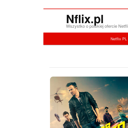
Nflix.pl
Wszystko o polskiej ofercie Net
Menu główne
Netflix PL
Przeskocz do tekstu