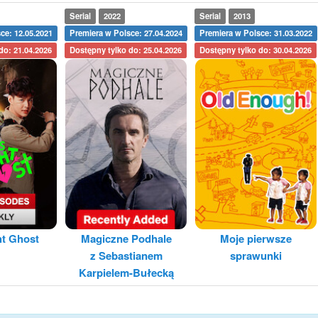
Serial
2022
Serial
2013
ce: 12.05.2021
Premiera w Polsce: 27.04.2024
Premiera w Polsce: 31.03.2022
do: 21.04.2026
Dostępny tylko do: 25.04.2026
Dostępny tylko do: 30.04.2026
ht Ghost
Magiczne Podhale
Moje pierwsze
z Sebastianem
sprawunki
Karpielem-Bułecką