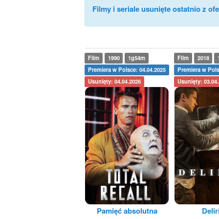
Filmy i seriale usunięte ostatnio z ofe
Film
1990
1g54m
Film
2018
Premiera w Polsce: 04.04.2025
Premiera w Pols
Usunięty: 04.04.2026
Usunięty: 03.04
Pamięć absolutna
Deli