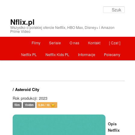
Szuka
Nflix.pl
Wszystko o polskiej ofercie Netflix, HBO Max, Disney+ i Amazon
Prime Video
Menu główne
Filmy
Seriale
O nas
Kontakt
[ Czat ]
Przeskocz do tekstu
Netflix PL
Netflix Kids PL
Informacje
Polecamy
/ Asteroid City
Rok produkcji: 2023
film
1h45m
5,04 / 10
Opis
Netflix