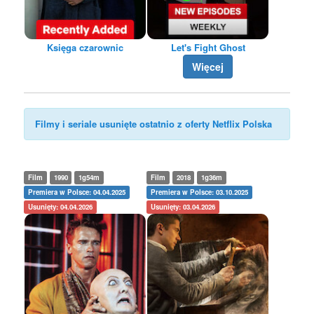
Księga czarownic
Let's Fight Ghost
Więcej
Filmy i seriale usunięte ostatnio z oferty Netflix Polska
Film
1990
1g54m
Film
2018
1g36m
Premiera w Polsce: 04.04.2025
Premiera w Polsce: 03.10.2025
Usunięty: 04.04.2026
Usunięty: 03.04.2026