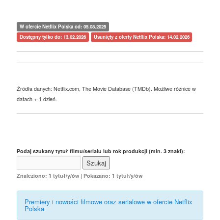
W ofercie Netflix Polska od: 05.08.2025
Dostępny tylko do: 13.02.2026
Usunięty z oferty Netflix Polska: 14.02.2026
Źródła danych: Netflix.com, The Movie Database (TMDb). Możliwe różnice w
datach +-1 dzień.
Podaj szukany tytuł filmu/serialu lub rok produkcji (min. 3 znaki):
Znaleziono: 1 tytuł/y/ów | Pokazano: 1 tytuł/y/ów
Premiery i nowości filmowe oraz serialowe w ofercie Netflix
Polska