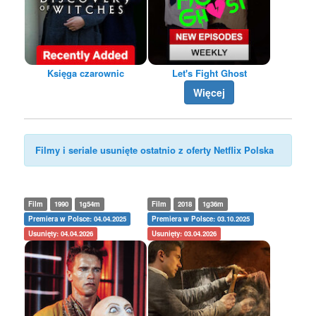
Księga czarownic
Let's Fight Ghost
Więcej
Filmy i seriale usunięte ostatnio z oferty Netflix Polska
Film
1990
1g54m
Film
2018
1g36m
Premiera w Polsce: 04.04.2025
Premiera w Polsce: 03.10.2025
Usunięty: 04.04.2026
Usunięty: 03.04.2026