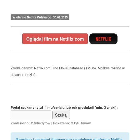
W ofercie Netflix Polska od: 30.09.2025
Oglądaj film na Netflix.com
Źródła danych: Netflix.com, The Movie Database (TMDb). Możliwe różnice w
datach +-1 dzień.
Podaj szukany tytuł filmu/serialu lub rok produkcji (min. 3 znaki):
Znaleziono: 2 tytuł/y/ów | Pokazano: 2 tytuł/y/ów
Premiery i nowości filmowe oraz serialowe w ofercie Netflix