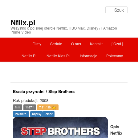
Szuka
Nflix.pl
Wszystko o polskiej ofercie Netflix, HBO Max, Disney+ i Amazon
Prime Video
Menu główne
Filmy
Seriale
O nas
Kontakt
[ Czat ]
Przeskocz do tekstu
Netflix PL
Netflix Kids PL
Informacje
Polecamy
Bracia przyrodni / Step Brothers
Rok produkcji: 2008
film
1h37m
7,31 / 10
Polski/e:
napisy
lektor
Opis
Netflix