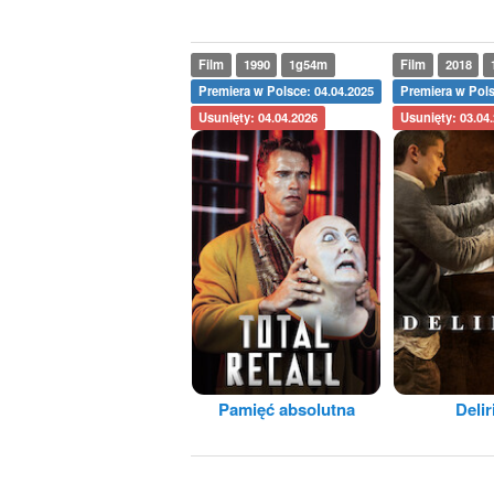
Film
1990
1g54m
Film
2018
Premiera w Polsce: 04.04.2025
Premiera w Pols
Usunięty: 04.04.2026
Usunięty: 03.04
Pamięć absolutna
Deli