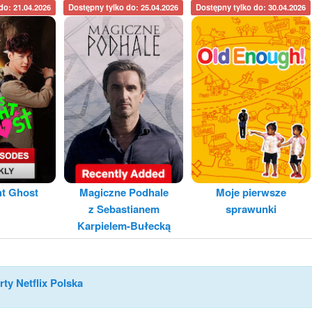
do: 21.04.2026
Dostępny tylko do: 25.04.2026
Dostępny tylko do: 30.04.2026
ht Ghost
Magiczne Podhale
Moje pierwsze
z Sebastianem
sprawunki
Karpielem-Bułecką
rty Netflix Polska