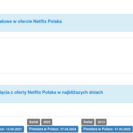
alowe w ofercie Netflix Polska
ęcia z oferty Netflix Polska w najbliższych dniach
Serial
2022
Serial
2013
ce: 12.05.2021
Premiera w Polsce: 27.04.2024
Premiera w Polsce: 31.03.2022