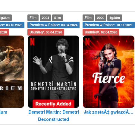
1g36m
Film
2024
51m
Film
2020
1g58m
ce: 03.10.2025
Premiera w Polsce: 03.04.2024
Premiera w Polsce: 10.11.2021
.2026
Usunięty: 03.04.2026
Usunięty: 02.04.2026
rium
Demetri Martin: Demetri
Jak zostaÄ‡ gwiazdÄ…
Deconstructed