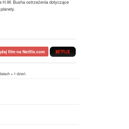
a H.W. Busha ostrzeżenia dotyczące
planety.
daj film na Netflix.com
atach +-1 dzień.