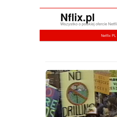
Nflix.pl
Wszystko o polskiej ofercie Net
Menu główne
Netflix PL
Przeskocz do tekstu