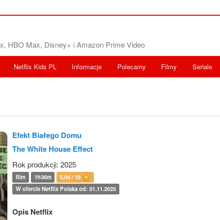
flix, HBO Max, Disney+ i Amazon Prime Video
Netflix Kids PL
Informacje
Polecamy
Filmy
Seriale
Efekt Białego Domu
The White House Effect
Rok produkcji: 2025
film
1h36m
5,04 / 10
W ofercie Netflix Polska od: 01.11.2025
Opis Netflix