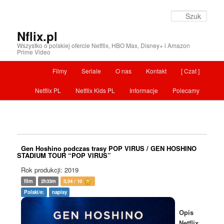
Szuka
Nflix.pl
Wszystko o polskiej ofercie Netflix, HBO Max, Disney+ i Amazon
Prime Video
Menu główne
Filmy
Seriale
O nas
Kontakt
[ Czat ]
Przeskocz do tekstu
Netflix PL
Netflix Kids PL
Informacje
Polecamy
Gen Hoshino podczas trasy POP VIRUS / GEN HOSHINO
STADIUM TOUR “POP VIRUS”
Rok produkcji: 2019
film
2h33m
5,04 / 10
Polski/e:
napisy
Opis
Netflix