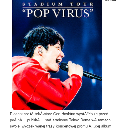
Piosenkarz iÂ tekÅ›ciarz Gen Hoshino wystÄ™puje przed
peÅ‚nÄ… publikÄ… naÂ stadionie Tokyo Dome wÂ ramach
swojej wyczekiwanej trasy koncertowej promujÄ…cej album