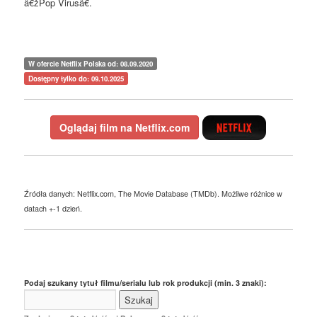
â€žPop Virusâ€.
W ofercie Netflix Polska od: 08.09.2020
Dostępny tylko do: 09.10.2025
Oglądaj film na Netflix.com
Źródła danych: Netflix.com, The Movie Database (TMDb). Możliwe różnice w
datach +-1 dzień.
Podaj szukany tytuł filmu/serialu lub rok produkcji (min. 3 znaki):