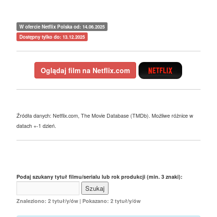
W ofercie Netflix Polska od: 14.06.2025
Dostępny tylko do: 13.12.2025
Oglądaj film na Netflix.com
Źródła danych: Netflix.com, The Movie Database (TMDb). Możliwe różnice w
datach +-1 dzień.
Podaj szukany tytuł filmu/serialu lub rok produkcji (min. 3 znaki):
Znaleziono: 2 tytuł/y/ów | Pokazano: 2 tytuł/y/ów