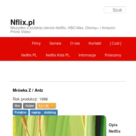
Szuka
Nflix.pl
Wszystko o polskiej ofercie Netflix, HBO Max, Disney+ i Amazon
Prime Video
Menu główne
Filmy
Seriale
O nas
Kontakt
[ Czat ]
Przeskocz do tekstu
Netflix PL
Netflix Kids PL
Informacje
Polecamy
Mrówka Z / Antz
Rok produkcji: 1998
film
1h22m
7,1 / 10
Polski/e:
napisy
dubbing
Opis
Netflix