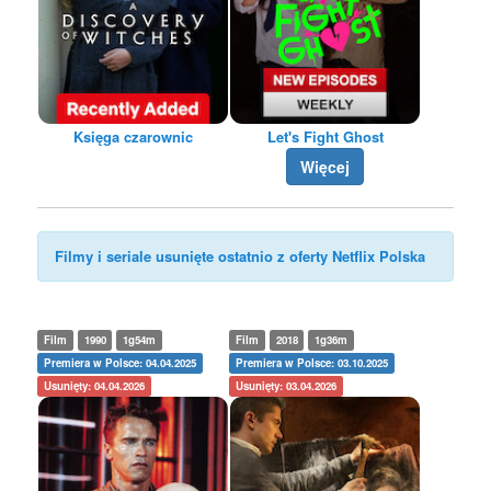
Księga czarownic
Let's Fight Ghost
Więcej
Filmy i seriale usunięte ostatnio z oferty Netflix Polska
Film
1990
1g54m
Film
2018
1g36m
Premiera w Polsce: 04.04.2025
Premiera w Polsce: 03.10.2025
Usunięty: 04.04.2026
Usunięty: 03.04.2026