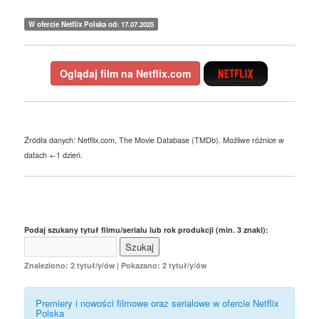
W ofercie Netflix Polska od: 17.07.2025
Oglądaj film na Netflix.com
Źródła danych: Netflix.com, The Movie Database (TMDb). Możliwe różnice w
datach +-1 dzień.
Podaj szukany tytuł filmu/serialu lub rok produkcji (min. 3 znaki):
Znaleziono: 2 tytuł/y/ów | Pokazano: 2 tytuł/y/ów
Premiery i nowości filmowe oraz serialowe w ofercie Netflix
Polska