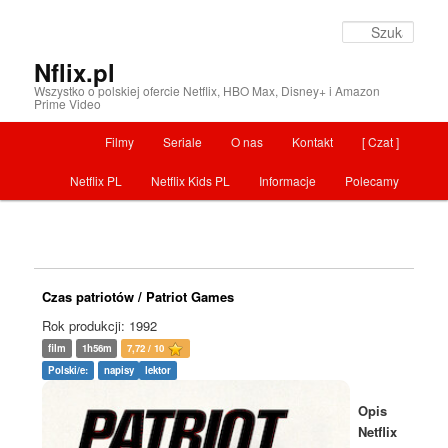
Szuka
Nflix.pl
Wszystko o polskiej ofercie Netflix, HBO Max, Disney+ i Amazon
Prime Video
Menu główne
Filmy
Seriale
O nas
Kontakt
[ Czat ]
Przeskocz do tekstu
Netflix PL
Netflix Kids PL
Informacje
Polecamy
Czas patriotów / Patriot Games
Rok produkcji: 1992
film
1h56m
7,72 / 10
Polski/e:
napisy
lektor
Opis
Netflix