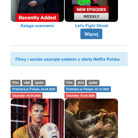
Księga czarownic
Let's Fight Ghost
Więcej
Filmy i seriale usunięte ostatnio z oferty Netflix Polska
Film
1990
1g54m
Film
2018
1g36m
Premiera w Polsce: 04.04.2025
Premiera w Polsce: 03.10.2025
Usunięty: 04.04.2026
Usunięty: 03.04.2026