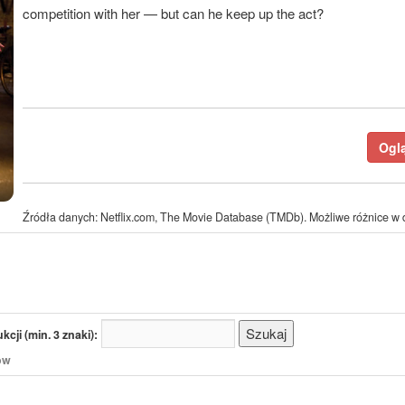
competition with her — but can he keep up the act?
Oglą
Źródła danych: Netflix.com, The Movie Database (TMDb). Możliwe różnice w d
cji (min. 3 znaki):
/ów