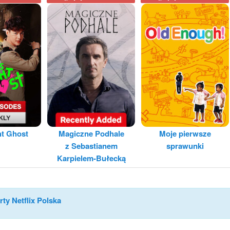
ht Ghost
Magiczne Podhale
Moje pierwsze
z Sebastianem
sprawunki
Karpielem-Bułecką
rty Netflix Polska