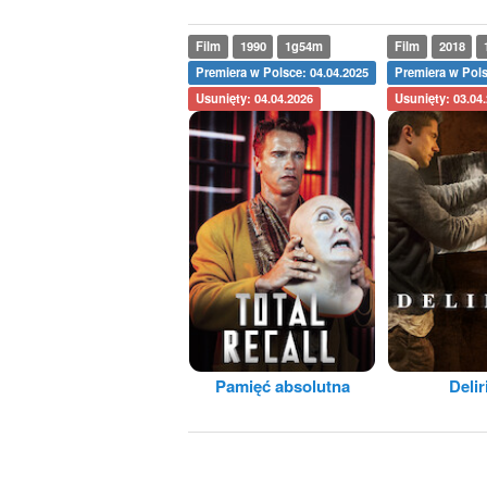
Film
1990
1g54m
Film
2018
Premiera w Polsce: 04.04.2025
Premiera w Pols
Usunięty: 04.04.2026
Usunięty: 03.04
Pamięć absolutna
Deli