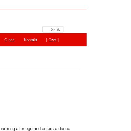
Szukaj
O nas
Kontakt
[ Czat ]
charming alter ego and enters a dance