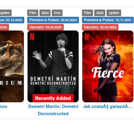
1g36m
Film
2024
51m
Film
2020
1g58m
ce: 03.10.2025
Premiera w Polsce: 03.04.2024
Premiera w Polsce: 10.11.2021
.2026
Usunięty: 03.04.2026
Usunięty: 02.04.2026
rium
Demetri Martin: Demetri
Jak zostaÄ‡ gwiazdÄ…
Deconstructed