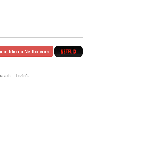
daj film na Netflix.com
atach +-1 dzień.