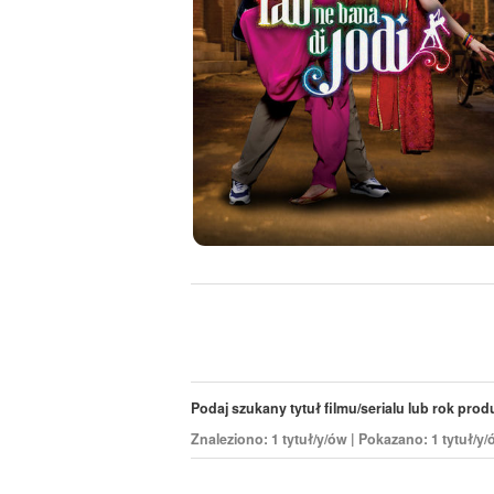
Podaj szukany tytuł filmu/serialu lub rok produk
Znaleziono: 1 tytuł/y/ów | Pokazano: 1 tytuł/y