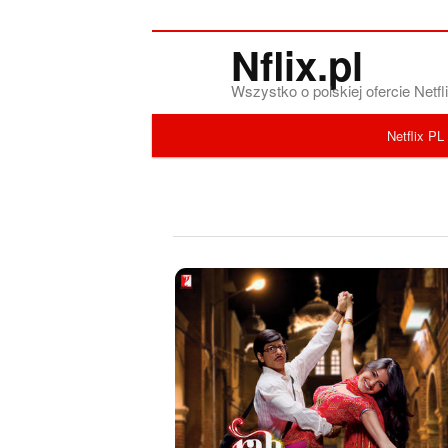
Nflix.pl
Wszystko o polskiej ofercie Net
Menu główne
Netflix PL
Przeskocz do tekstu