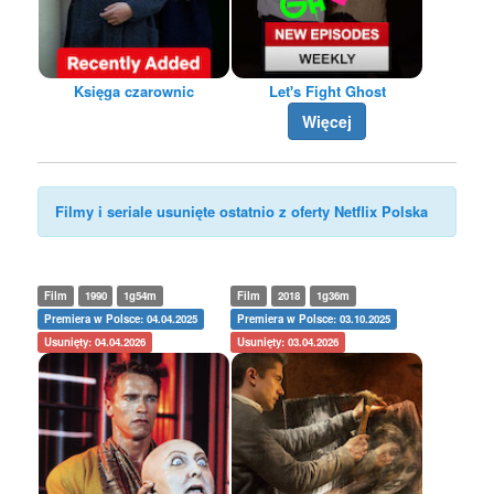
Księga czarownic
Let's Fight Ghost
Więcej
Filmy i seriale usunięte ostatnio z oferty Netflix Polska
Film
1990
1g54m
Film
2018
1g36m
Premiera w Polsce: 04.04.2025
Premiera w Polsce: 03.10.2025
Usunięty: 04.04.2026
Usunięty: 03.04.2026