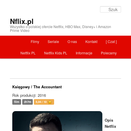
Szuka
Nflix.pl
Wszystko o polskiej ofercie Netflix, HBO Max, Disney+ i Amazon
Prime Video
Menu główne
Filmy
Seriale
O nas
Kontakt
[ Czat ]
Przeskocz do tekstu
Netflix PL
Netflix Kids PL
Informacje
Polecamy
Księgowy / The Accountant
Rok produkcji: 2016
film
2h7m
5,04 / 10
Opis
Netflix