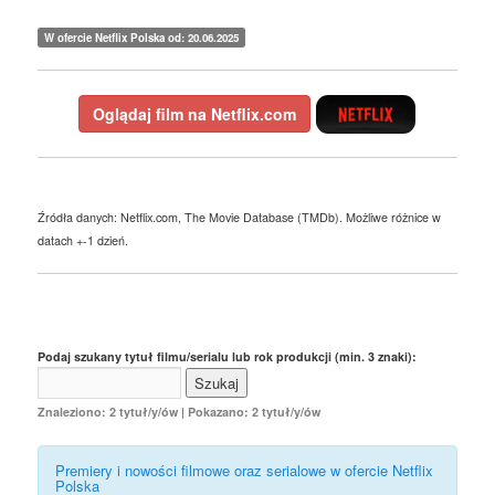
W ofercie Netflix Polska od: 20.06.2025
Oglądaj film na Netflix.com
Źródła danych: Netflix.com, The Movie Database (TMDb). Możliwe różnice w
datach +-1 dzień.
Podaj szukany tytuł filmu/serialu lub rok produkcji (min. 3 znaki):
Znaleziono: 2 tytuł/y/ów | Pokazano: 2 tytuł/y/ów
Premiery i nowości filmowe oraz serialowe w ofercie Netflix
Polska