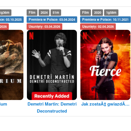
1g36m
Film
2024
51m
Film
2020
1g58m
ce: 03.10.2025
Premiera w Polsce: 03.04.2024
Premiera w Polsce: 10.11.2021
.2026
Usunięty: 03.04.2026
Usunięty: 02.04.2026
rium
Demetri Martin: Demetri
Jak zostaÄ‡ gwiazdÄ…
Deconstructed