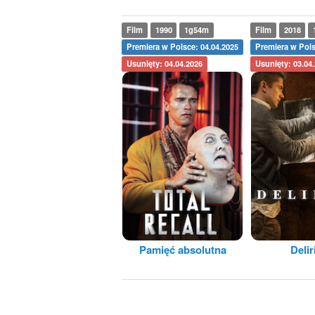
Film
1990
1g54m
Film
2018
Premiera w Polsce: 04.04.2025
Premiera w Pols
Usunięty: 04.04.2026
Usunięty: 03.04
Pamięć absolutna
Deli