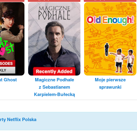
ht Ghost
Magiczne Podhale
Moje pierwsze
z Sebastianem
sprawunki
Karpielem-Bułecką
rty Netflix Polska