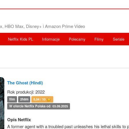
flix, HBO Max, Disney+ i Amazon Prime Video
Netflix Kids PL
Informacje
Polecamy
Filmy
Seriale
The Ghost (Hindi)
Rok produkcji: 2022
film
2h8m
5,04 / 10
W ofercie Netflix Polska od: 03.09.2025
Opis Netflix
A former agent with a troubled past unleashes his lethal skills to 