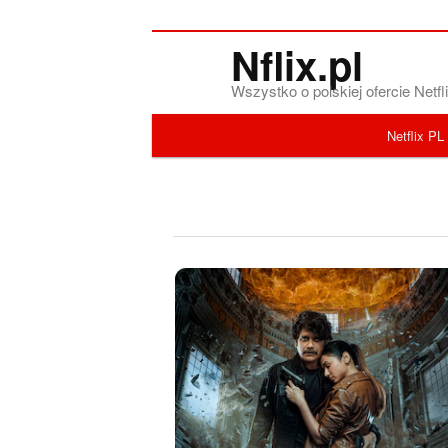
Nflix.pl
Wszystko o polskiej ofercie Net
Menu główne
Netflix PL
Przeskocz do tekstu