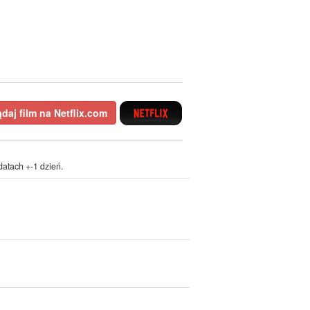
daj film na Netflix.com
atach +-1 dzień.