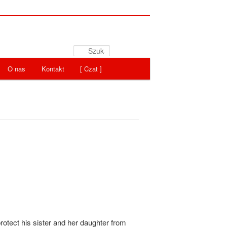
Szukaj
O nas
Kontakt
[ Czat ]
protect his sister and her daughter from