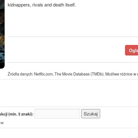
kidnappers, rivals and death itself.
Oglą
Źródła danych: Netflix.com, The Movie Database (TMDb). Możliwe różnice w d
cji (min. 3 znaki):
/ów