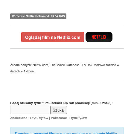
W ofercie Netflix Polska od: 19.04.2025
Oglądaj film na Netflix.com
Źródła danych: Netflix.com, The Movie Database (TMDb). Możliwe różnice w
datach +-1 dzień.
Podaj szukany tytuł filmu/serialu lub rok produkcji (min. 3 znaki):
Znaleziono: 1 tytuł/y/ów | Pokazano: 1 tytuł/y/ów
Premiery i nowości filmowe oraz serialowe w ofercie Netflix