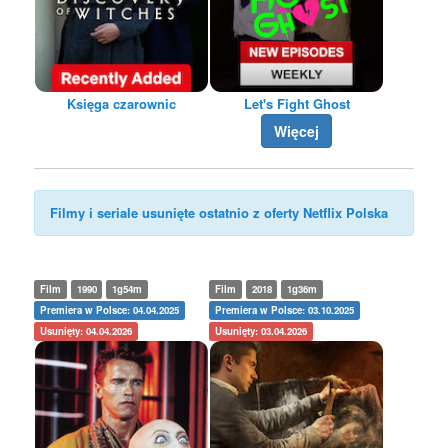
Księga czarownic
Let's Fight Ghost
Więcej
Filmy i seriale usunięte ostatnio z oferty Netflix Polska
Film
1990
1g54m
Film
2018
1g36m
Premiera w Polsce: 04.04.2025
Premiera w Polsce: 03.10.2025
Usunięty: 04.04.2026
Usunięty: 03.04.2026