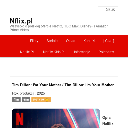
Szuka
Nflix.pl
Wszystko o polskiej ofercie Netflix, HBO Max, Disney+ i Amazon
Prime Video
Menu główne
Filmy
Seriale
O nas
Kontakt
[ Czat ]
Przeskocz do tekstu
Netflix PL
Netflix Kids PL
Informacje
Polecamy
Tim Dillon: I'm Your Mother / Tim Dillon: I'm Your Mother
Rok produkcji: 2025
film
41m
5,04 / 10
Opis
Netflix