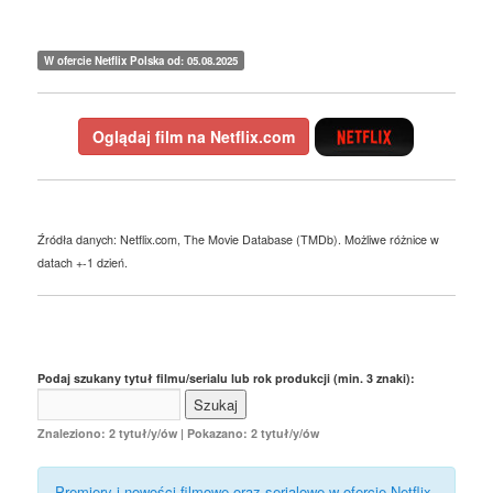
W ofercie Netflix Polska od: 05.08.2025
Oglądaj film na Netflix.com
Źródła danych: Netflix.com, The Movie Database (TMDb). Możliwe różnice w
datach +-1 dzień.
Podaj szukany tytuł filmu/serialu lub rok produkcji (min. 3 znaki):
Znaleziono: 2 tytuł/y/ów | Pokazano: 2 tytuł/y/ów
Premiery i nowości filmowe oraz serialowe w ofercie Netflix