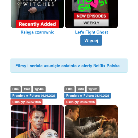
Księga czarownic
Let's Fight Ghost
Więcej
Filmy i seriale usunięte ostatnio z oferty Netflix Polska
Film
1990
1g54m
Film
2018
1g36m
Premiera w Polsce: 04.04.2025
Premiera w Polsce: 03.10.2025
Usunięty: 04.04.2026
Usunięty: 03.04.2026