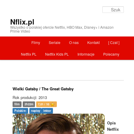
Szuka
Nflix.pl
Wszystko o polskiej ofercie Netflix, HBO Max, Disney+ i Amazon
Prime Video
Menu główne
Filmy
Seriale
O nas
Kontakt
[ Czat ]
Przeskocz do tekstu
Netflix PL
Netflix Kids PL
Informacje
Polecamy
Wielki Gatsby / The Great Gatsby
Rok produkcji: 2013
film
2h22m
7,01 / 10
Polski/e:
napisy
lektor
Opis
Netflix