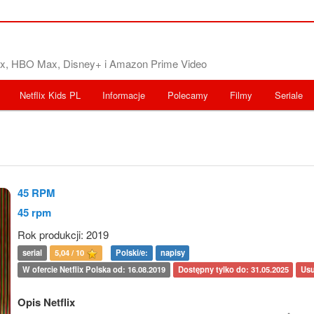
flix, HBO Max, Disney+ i Amazon Prime Video
Netflix Kids PL
Informacje
Polecamy
Filmy
Seriale
45 RPM
45 rpm
Rok produkcji: 2019
serial
5,04 / 10
Polski/e:
napisy
W ofercie Netflix Polska od: 16.08.2019
Dostępny tylko do: 31.05.2025
Usu
Opis Netflix