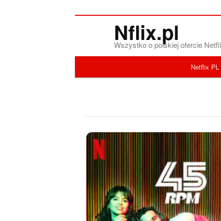
Nflix.pl
Wszystko o polskiej ofercie Net
Menu główne
Netflix PL
Przeskocz do tekstu