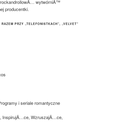
da rockandrollowÄ… wytwórniÄ™
j producentki.
 RAZEM PRZY „TELEFONISTKACH”, „VELVET”
cos
 Programy i seriale romantyczne
, InspirujÄ…ce, WzruszajÄ…ce,