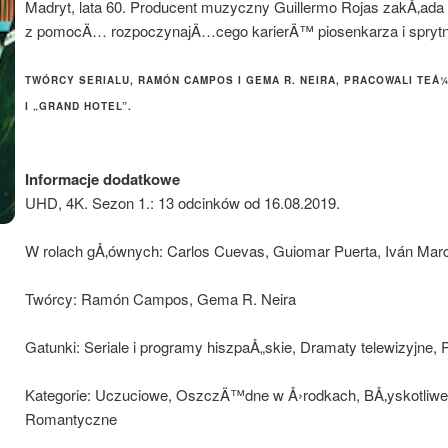
Madryt, lata 60. Producent muzyczny Guillermo Rojas zakÅ‚a
z pomocÄ… rozpoczynajÄ…cego karierÄ™ piosenkarza i sprytne
TWÓRCY SERIALU, RAMÓN CAMPOS I GEMA R. NEIRA, PRACOWALI TEÅ¼
I „GRAND HOTEL”.
Informacje dodatkowe
UHD, 4K. Sezon 1.: 13 odcinków od 16.08.2019.
W rolach gÅ‚ównych: Carlos Cuevas, Guiomar Puerta, Iván Mar
Twórcy: Ramón Campos, Gema R. Neira
Gatunki: Seriale i programy hiszpaÅ„skie, Dramaty telewizyjne,
Kategorie: Uczuciowe, OszczÄ™dne w Å›rodkach, BÅ‚yskotliwe
Romantyczne