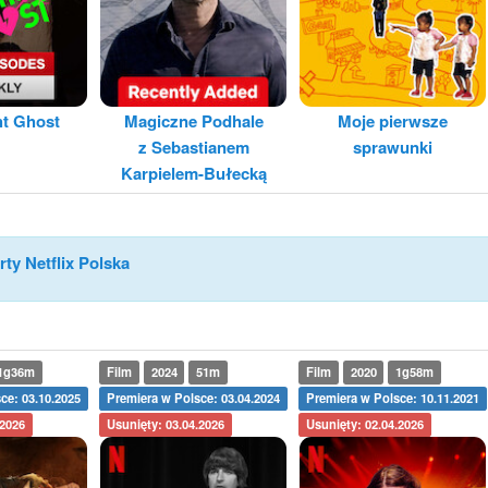
ht Ghost
Magiczne Podhale
Moje pierwsze
z Sebastianem
sprawunki
Karpielem-Bułecką
rty Netflix Polska
1g36m
Film
2024
51m
Film
2020
1g58m
ce: 03.10.2025
Premiera w Polsce: 03.04.2024
Premiera w Polsce: 10.11.2021
.2026
Usunięty: 03.04.2026
Usunięty: 02.04.2026