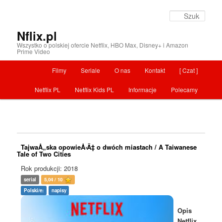
Szuka
Nflix.pl
Wszystko o polskiej ofercie Netflix, HBO Max, Disney+ i Amazon
Prime Video
Menu główne
Filmy
Seriale
O nas
Kontakt
[ Czat ]
Przeskocz do tekstu
Netflix PL
Netflix Kids PL
Informacje
Polecamy
TajwaÅ„ska opowieÅ›Ä‡ o dwóch miastach / A Taiwanese
Tale of Two Cities
Rok produkcji: 2018
serial
5,04 / 10
Polski/e:
napisy
Opis
Netflix