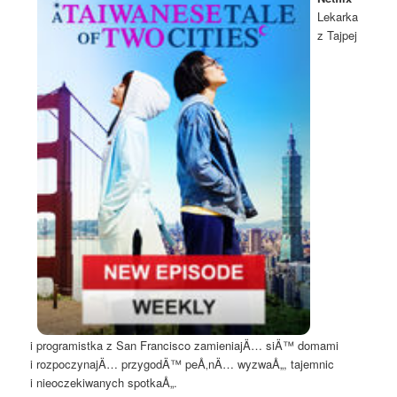
Lekarka
z Tajpej
i programistka z San Francisco zamieniajÄ… siÄ™ domami
i rozpoczynajÄ… przygodÄ™ peÅ‚nÄ… wyzwaÅ„, tajemnic
i nieoczekiwanych spotkaÅ„.