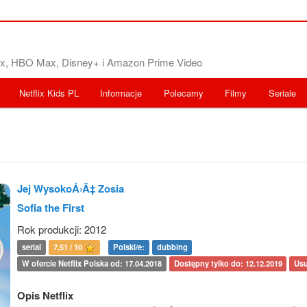
flix, HBO Max, Disney+ i Amazon Prime Video
Netflix Kids PL
Informacje
Polecamy
Filmy
Seriale
Jej WysokoÅ›Ä‡ Zosia
Sofia the First
Rok produkcji: 2012
serial
7,51 / 10
Polski/e:
dubbing
W ofercie Netflix Polska od: 17.04.2018
Dostępny tylko do: 12.12.2019
Usu
Opis Netflix