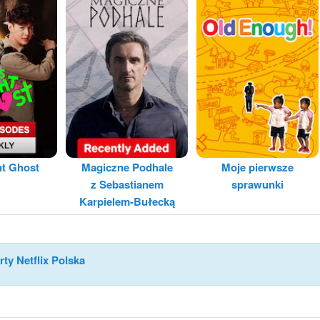
ht Ghost
Magiczne Podhale
Moje pierwsze
z Sebastianem
sprawunki
Karpielem-Bułecką
rty Netflix Polska