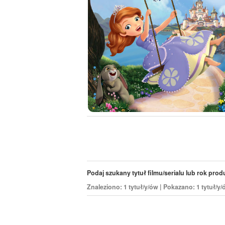
Podaj szukany tytuł filmu/serialu lub rok produk
Znaleziono: 1 tytuł/y/ów | Pokazano: 1 tytuł/y