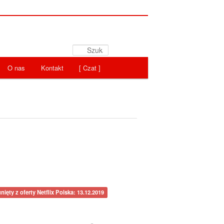
Szukaj
O nas
Kontakt
[ Czat ]
nięty z oferty Netflix Polska: 13.12.2019