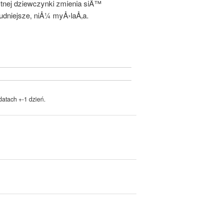
tnej dziewczynki zmienia siÄ™
dniejsze, niÅ¼ myÅ›laÅ‚a.
atach +-1 dzień.