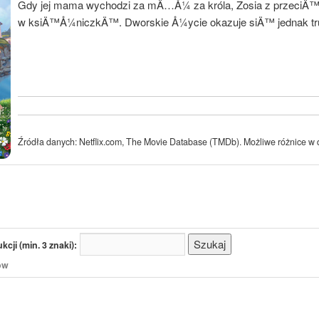
Gdy jej mama wychodzi za mÄ…Å¼ za króla, Zosia z przeciÄ™
w ksiÄ™Å¼niczkÄ™. Dworskie Å¼ycie okazuje siÄ™ jednak tru
Źródła danych: Netflix.com, The Movie Database (TMDb). Możliwe różnice w d
cji (min. 3 znaki):
/ów