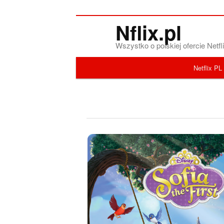
Nflix.pl
Wszystko o polskiej ofercie Net
Menu główne
Netflix PL
Przeskocz do tekstu