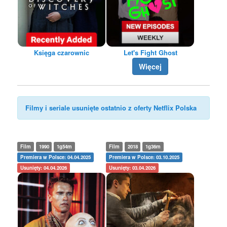
Księga czarownic
Let's Fight Ghost
Więcej
Filmy i seriale usunięte ostatnio z oferty Netflix Polska
Film
1990
1g54m
Film
2018
1g36m
Premiera w Polsce: 04.04.2025
Premiera w Polsce: 03.10.2025
Usunięty: 04.04.2026
Usunięty: 03.04.2026