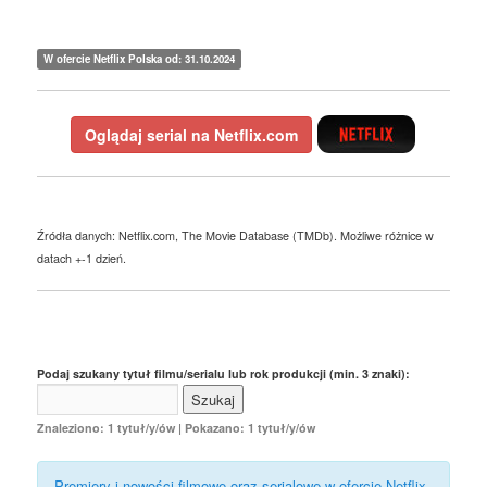
W ofercie Netflix Polska od: 31.10.2024
Oglądaj serial na Netflix.com
Źródła danych: Netflix.com, The Movie Database (TMDb). Możliwe różnice w
datach +-1 dzień.
Podaj szukany tytuł filmu/serialu lub rok produkcji (min. 3 znaki):
Znaleziono: 1 tytuł/y/ów | Pokazano: 1 tytuł/y/ów
Premiery i nowości filmowe oraz serialowe w ofercie Netflix