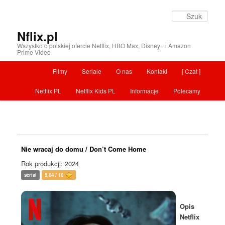
Szuka
Nflix.pl
Wszystko o polskiej ofercie Netflix, HBO Max, Disney+ i Amazon
Prime Video
Menu główne
Filmy
Seriale
O nas
Kontakt
[ Czat ]
Przeskocz do tekstu
Netflix PL
Netflix Kids PL
Informacje
Polecamy
Nie wracaj do domu / Don’t Come Home
Rok produkcji: 2024
serial
5,04 / 10
Opis
Netflix