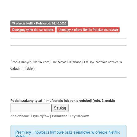
W ofercie Netflix Polska od: 02.10.2020
Dostępny tylko do: 02.10.2025
Usunięty z oferty Netflix Polska: 03.10.2025
Źródła danych: Netflix.com, The Movie Database (TMDb). Możliwe różnice w
datach +-1 dzień.
Podaj szukany tytuł filmu/serialu lub rok produkcji (min. 3 znaki):
Znaleziono: 1 tytuł/y/ów | Pokazano: 1 tytuł/y/ów
Premiery i nowości filmowe oraz serialowe w ofercie Netflix
Polska