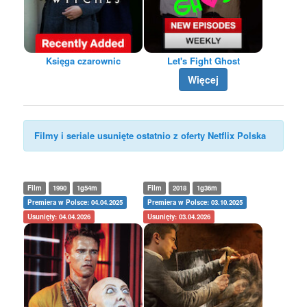
Księga czarownic
Let's Fight Ghost
Więcej
Filmy i seriale usunięte ostatnio z oferty Netflix Polska
Film
1990
1g54m
Film
2018
1g36m
Premiera w Polsce: 04.04.2025
Premiera w Polsce: 03.10.2025
Usunięty: 04.04.2026
Usunięty: 03.04.2026