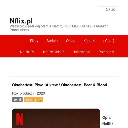
Szuka
Nflix.pl
Wszystko o polskiej ofercie Netflix, HBO Max, Disney+ i Amazon
Prime Video
Menu główne
Filmy
Seriale
O nas
Kontakt
[ Czat ]
Przeskocz do tekstu
Netflix PL
Netflix Kids PL
Informacje
Polecamy
Oktoberfest: Piwo iÂ krew / Oktoberfest: Beer & Blood
Rok produkcji: 2020
serial
5,04 / 10
Opis
Netflix