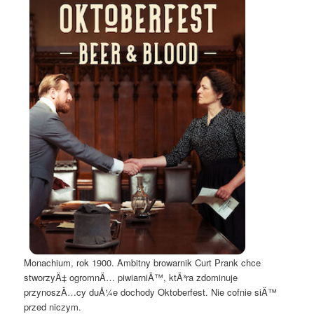
Monachium, rok 1900. Ambitny browarnik Curt Prank chce
stworzyÄ‡ ogromnÄ… piwiarniÄ™, ktÃ³ra zdominuje
przynoszÄ…cy duÅ¼e dochody Oktoberfest. Nie cofnie siÄ™
przed niczym.