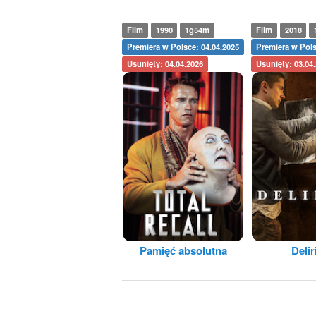
Film
1990
1g54m
Film
2018
Premiera w Polsce: 04.04.2025
Premiera w Pols
Usunięty: 04.04.2026
Usunięty: 03.04
Pamięć absolutna
Deli