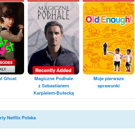
ht Ghost
Magiczne Podhale
Moje pierwsze
z Sebastianem
sprawunki
Karpielem-Bułecką
rty Netflix Polska