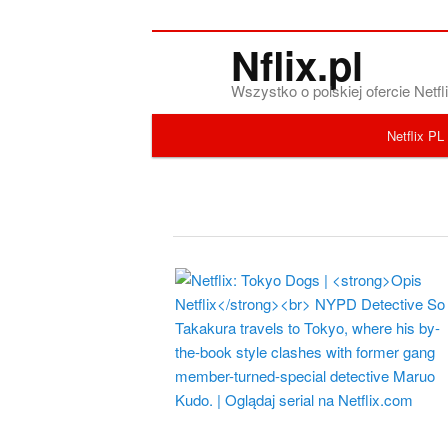
Nflix.pl
Wszystko o polskiej ofercie Net
Menu główne
Netflix PL
Przeskocz do tekstu