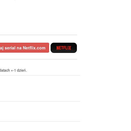
j serial na Netflix.com
atach +-1 dzień.