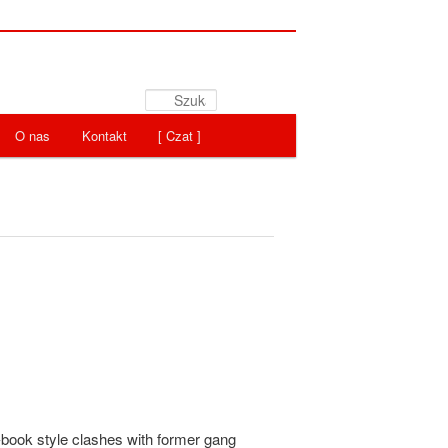
Szukaj
O nas
Kontakt
[ Czat ]
book style clashes with former gang