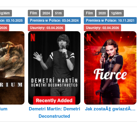
1g36m
Film
2024
51m
Film
2020
1g58m
ce: 03.10.2025
Premiera w Polsce: 03.04.2024
Premiera w Polsce: 10.11.2021
.2026
Usunięty: 03.04.2026
Usunięty: 02.04.2026
rium
Demetri Martin: Demetri
Jak zostaÄ‡ gwiazdÄ…
Deconstructed