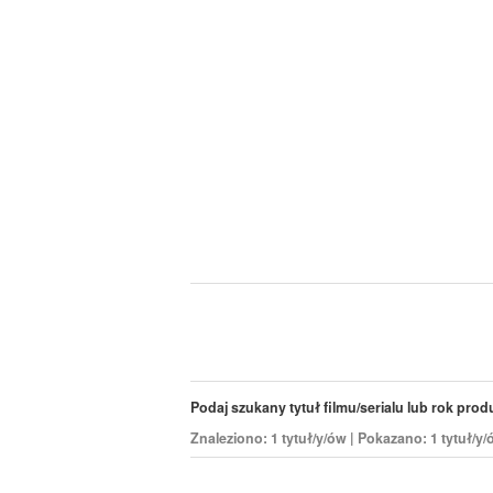
Podaj szukany tytuł filmu/serialu lub rok produk
Znaleziono: 1 tytuł/y/ów | Pokazano: 1 tytuł/y