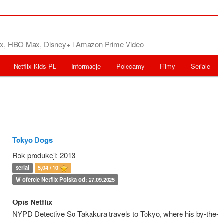
flix, HBO Max, Disney+ i Amazon Prime Video
Netflix Kids PL
Informacje
Polecamy
Filmy
Seriale
Tokyo Dogs
Rok produkcji: 2013
serial
5,04 / 10
W ofercie Netflix Polska od: 27.09.2025
Opis Netflix
NYPD Detective So Takakura travels to Tokyo, where his by-the-