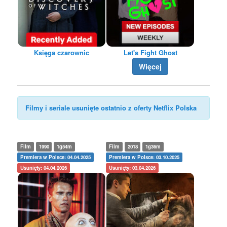
Księga czarownic
Let's Fight Ghost
Więcej
Filmy i seriale usunięte ostatnio z oferty Netflix Polska
Film
1990
1g54m
Film
2018
1g36m
Premiera w Polsce: 04.04.2025
Premiera w Polsce: 03.10.2025
Usunięty: 04.04.2026
Usunięty: 03.04.2026