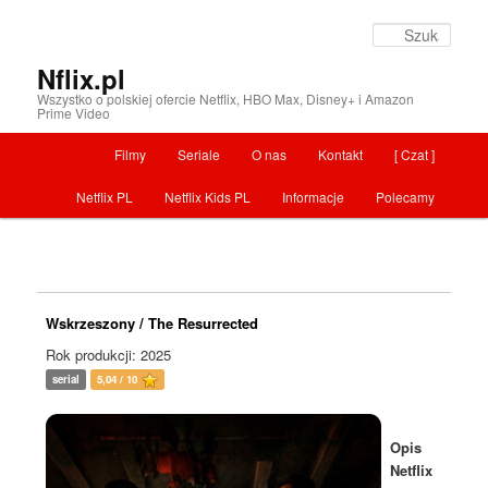
Szuka
Nflix.pl
Wszystko o polskiej ofercie Netflix, HBO Max, Disney+ i Amazon
Prime Video
Menu główne
Filmy
Seriale
O nas
Kontakt
[ Czat ]
Przeskocz do tekstu
Netflix PL
Netflix Kids PL
Informacje
Polecamy
Wskrzeszony / The Resurrected
Rok produkcji: 2025
serial
5,04 / 10
Opis
Netflix