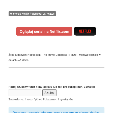
W ofercie Netflix Polska od: 09.10.2025
Oglądaj serial na Netflix.com
Źródła danych: Netflix.com, The Movie Database (TMDb). Możliwe różnice w
datach +-1 dzień.
Podaj szukany tytuł filmu/serialu lub rok produkcji (min. 3 znaki):
Znaleziono: 1 tytuł/y/ów | Pokazano: 1 tytuł/y/ów
Premiery i nowości filmowe oraz serialowe w ofercie Netflix