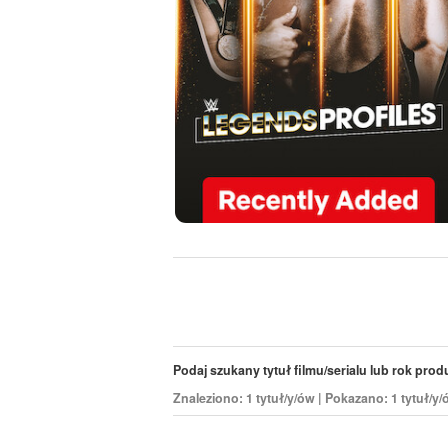
Podaj szukany tytuł filmu/serialu lub rok produk
Znaleziono: 1 tytuł/y/ów | Pokazano: 1 tytuł/y