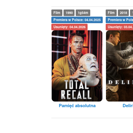
Film
1990
1g54m
Film
2018
Premiera w Polsce: 04.04.2025
Premiera w Pols
Usunięty: 04.04.2026
Usunięty: 03.04
Pamięć absolutna
Deli