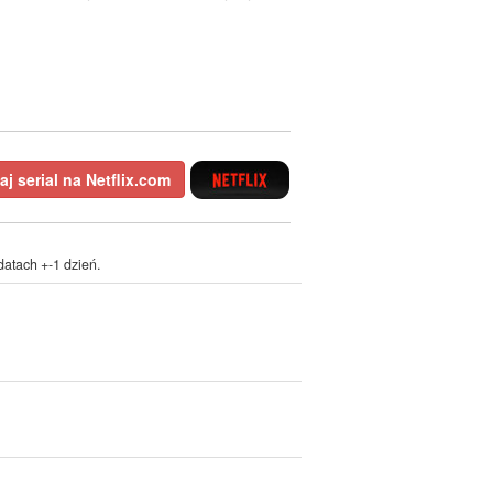
j serial na Netflix.com
atach +-1 dzień.