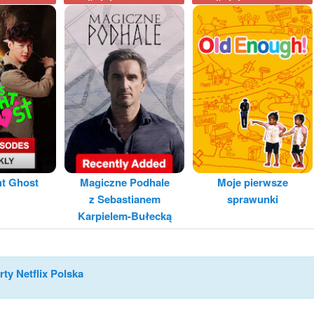
ht Ghost
Magiczne Podhale
Moje pierwsze
z Sebastianem
sprawunki
Karpielem-Bułecką
rty Netflix Polska