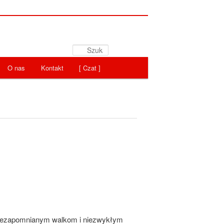
Szukaj
O nas
Kontakt
[ Czat ]
 niezapomnianym walkom i niezwykłym