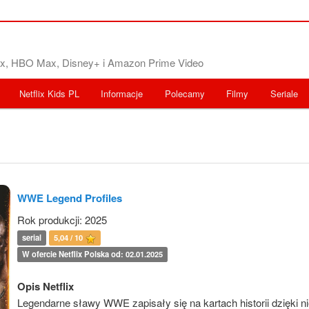
flix, HBO Max, Disney+ i Amazon Prime Video
Netflix Kids PL
Informacje
Polecamy
Filmy
Seriale
WWE Legend Profiles
Rok produkcji: 2025
serial
5,04 / 10
W ofercie Netflix Polska od: 02.01.2025
Opis Netflix
Legendarne sławy WWE zapisały się na kartach historii dzięki