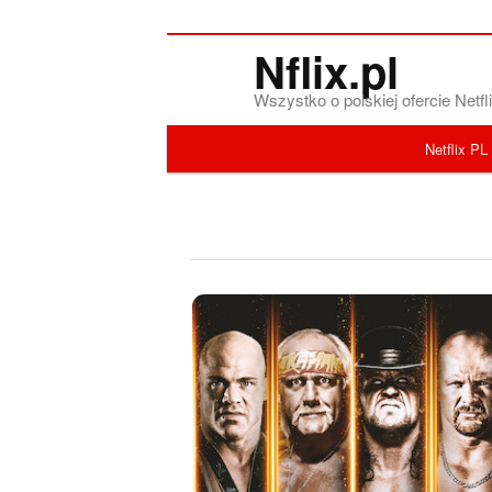
Nflix.pl
Wszystko o polskiej ofercie Net
Menu główne
Netflix PL
Przeskocz do tekstu