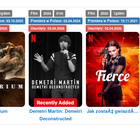
1g36m
Film
2024
51m
Film
2020
1g58m
ce: 03.10.2025
Premiera w Polsce: 03.04.2024
Premiera w Polsce: 10.11.2021
.2026
Usunięty: 03.04.2026
Usunięty: 02.04.2026
rium
Demetri Martin: Demetri
Jak zostaÄ‡ gwiazdÄ…
Deconstructed