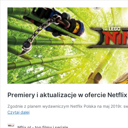
Premiery i aktualizacje w ofercie Netfli
Zgodnie z planem wydawniczym Netflix Polska na maj 2019r. swo
Premiery
Czytaj dalej
i
aktualizacje
Nflix.pl - top filmy i seriale