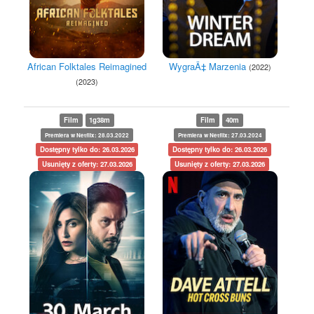
African Folktales Reimagined
WygraÄ‡ Marzenia
(2022)
(2023)
Film
1g38m
Film
40m
Premiera w Netflix: 28.03.2022
Premiera w Netflix: 27.03.2024
Dostępny tylko do: 26.03.2026
Dostępny tylko do: 26.03.2026
Usunięty z oferty: 27.03.2026
Usunięty z oferty: 27.03.2026