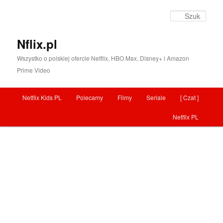
Szuka
Nflix.pl
Wszystko o polskiej ofercie Netflix, HBO Max, Disney+ i Amazon
Prime Video
Menu główne
Netflix Kids PL
Polecamy
Filmy
Seriale
[ Czat ]
Przeskocz do tekstu
Netflix PL