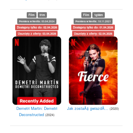
Film
51m
Film
1g58m
Premiera w Netflix: 03.04.2024
Premiera w Netflix: 10.11.2021
Dostępny tylko do: 02.04.2026
Dostępny tylko do: 01.04.2026
Usunięty z oferty: 03.04.2026
Usunięty z oferty: 02.04.2026
Demetri Martin: Demetri
Jak zostaÄ‡ gwiazdÄ…
(2020)
Deconstructed
(2024)