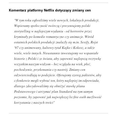
Komentarz platformy Netflix dotyczący zmiany cen
"W tym roku ogłosiliśmy wiele nowych, lokalnych produkcji.
Wspieramy społeczność twórczą i prezentujemy polski
storytelling w najlepszym wydaniu - od horrorów przez
kryminały po komedie romantyczne czy animacje. Wśród
ostatnich polskich produkcji znalazły się m.in. Sexify, Rojst
'97 czy animowany, kultowy tytuł Kajko i Kokosz, a także
wiele, wiele innych. Nieustannie inwestujemy we wspaniałe
historie z Polski i ze świata, aby zapewnić najlepszą rozrywkę
wszystkim naszym widzom – bez względu na wiek, płeć,
pochodzenie, przekonania czy nastrój. Zmiany cen
odzwierciedlają to podejście. Oferujemy szereg pakietów, aby
członkowie mogli wybrać ten, który najlepiej im odpowiada,
dlatego zdecydowaliśmy się obniżyć stawkę planu
Podstawowego i utrzymać plan Standard na tym samym
poziomie, by zapewnić jak największej liczbie osób możliwość
korzystania z naszych treści"