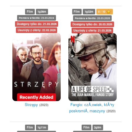
Film
1g36m
Film
1g32m
0 / 10
Premiera w Netflix: 23.03.2024
Premiera w Netflix: 20.03.2020
Dostępny tylko do: 21.03.2026
Dostępny tylko do: 20.03.2026
Usunięty z oferty: 22.03.2026
Usunięty z oferty: 21.03.2026
Strzępy
Fangio: czÅ‚owiek, ktÃ³ry
(2023)
poskromiÅ‚ maszyny
(2020)
Film
1g11m
Film
2g0m