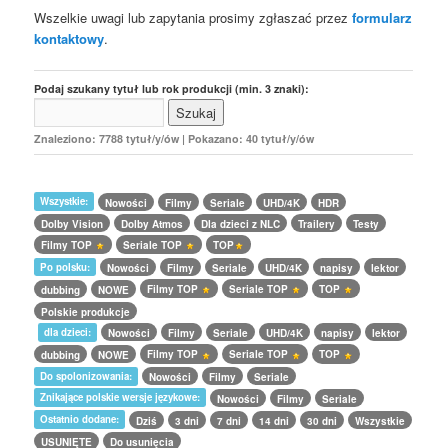
Wszelkie uwagi lub zapytania prosimy zgłaszać przez
formularz
kontaktowy
.
Podaj szukany tytuł lub rok produkcji (min. 3 znaki):
Znaleziono: 7788 tytuł/y/ów | Pokazano: 40 tytuł/y/ów
Wszystkie:
Nowości
Filmy
Seriale
UHD/4K
HDR
Dolby Vision
Dolby Atmos
Dla dzieci z NLC
Trailery
Testy
Filmy TOP
Seriale TOP
TOP
Po polsku:
Nowości
Filmy
Seriale
UHD/4K
napisy
lektor
Filmy TOP
Seriale TOP
TOP
dubbing
NOWE
Polskie produkcje
dla dzieci:
Nowości
Filmy
Seriale
UHD/4K
napisy
lektor
Filmy TOP
Seriale TOP
TOP
dubbing
NOWE
Do spolonizowania:
Nowości
Filmy
Seriale
Znikające polskie wersje językowe:
Nowości
Filmy
Seriale
Ostatnio dodane:
Dziś
3 dni
7 dni
14 dni
30 dni
Wszystkie
USUNIĘTE
Do usunięcia