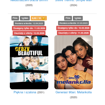
(2024)
(2005)
Film
1g39m
6,62 / 10
Film
1g34m
Premiera w Netflix: 01.03.2023
Premiera w Netflix: 12.09.2025
Dostępny tylko do: 10.03.2026
Dostępny tylko do: 11.03.2026
Usunięty z oferty: 11.03.2026
Usunięty z oferty: 12.03.2026
Generasi 90an: Melankolia
Piękna i szalona
(2001)
(2020)