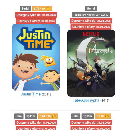
Serial
6,75 / 10
Serial
Dostępny tylko do: 01.04.2026
Premiera w Netflix: 02.12.2017
Dostępny tylko do: 31.03.2026
Usunięty z oferty: 02.04.2026
Usunięty z oferty: 01.04.2026
Justin Time
(2011)
Fate/Apocrypha
(2017)
Film
1g41m
5,94 / 10
Film
1g10m
6 / 10
Dostępny tylko do: 31.03.2026
Dostępny tylko do: 31.03.2026
Usunięty z oferty: 01.04.2026
Usunięty z oferty: 01.04.2026