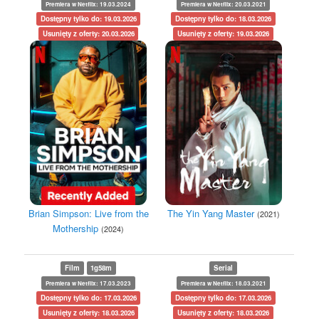
Premiera w Netflix: 19.03.2024
Premiera w Netflix: 20.03.2021
Dostępny tylko do: 19.03.2026
Dostępny tylko do: 18.03.2026
Usunięty z oferty: 20.03.2026
Usunięty z oferty: 19.03.2026
Brian Simpson: Live from the
The Yin Yang Master
(2021)
Mothership
(2024)
Film
1g58m
Serial
Premiera w Netflix: 17.03.2023
Premiera w Netflix: 18.03.2021
Dostępny tylko do: 17.03.2026
Dostępny tylko do: 17.03.2026
Usunięty z oferty: 18.03.2026
Usunięty z oferty: 18.03.2026