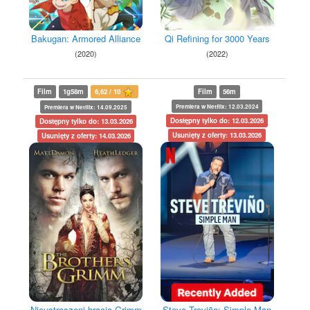
Bakugan: Armored Alliance
Qi Refining for 3000 Years
(2020)
(2022)
Film
1g58m
6,62 / 10
Film
56m
Premiera w Netflix: 12.03.2024
Premiera w Netflix: 14.09.2025
Dostępny tylko do: 12.03.2026
Dostępny tylko do: 13.03.2026
Usunięty z oferty: 13.03.2026
Usunięty z oferty: 14.03.2026
Steve Treviño: Simple Man
Nieustraszeni bracia Grimm