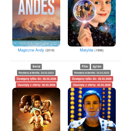
Magiczne Andy
Matylda
(2019)
(1996)
Serial
Film
2g13m
Premiera w Netflix: 29.03.2023
Premiera w Netflix: 30.03.2022
Dostępny tylko do: 29.03.2026
Dostępny tylko do: 29.03.2026
Usunięty z oferty: 30.03.2026
Usunięty z oferty: 30.03.2026