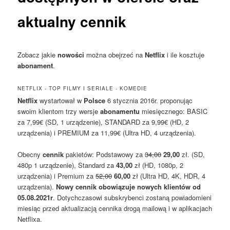
aktualny cennik
Zobacz jakie
nowości
można obejrzeć na
Netflix
i ile kosztuje
abonament
.
NETFLIX - TOP FILMY I SERIALE - KOMEDIE
Netflix
wystartował w
Polsce
6 stycznia 2016r. proponując
swoim klientom trzy wersje
abonamentu
miesięcznego: BASIC
za 7,99€ (SD, 1 urządzenie), STANDARD za 9,99€ (HD, 2
urządzenia) i PREMIUM za 11,99€ (Ultra HD, 4 urządzenia).
Obecny
cennik
pakietów: Podstawowy za
34,00
29,00
zł. (SD,
480p 1 urządzenie), Standard za
43,00
zł (HD, 1080p, 2
urządzenia) i Premium za
52,00
60,00
zł (Ultra HD, 4K, HDR, 4
urządzenia).
Nowy cennik obowiązuje nowych klientów od
05.08.2021r
. Dotychczasowi subskrybenci zostaną powiadomieni
miesiąc przed aktualizacją cennika drogą mailową i w aplikacjach
Netflixa.