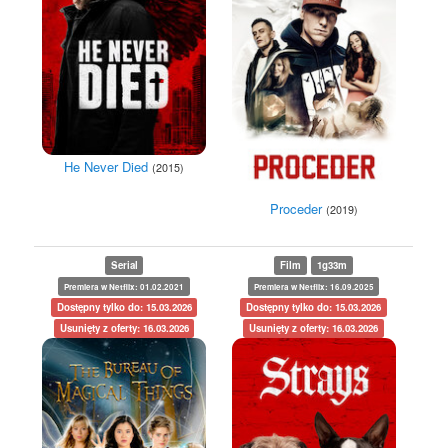
He Never Died
(2015)
Proceder
(2019)
Serial
Film
1g33m
Premiera w Netflix: 01.02.2021
Premiera w Netflix: 16.09.2025
Dostępny tylko do: 15.03.2026
Dostępny tylko do: 15.03.2026
Usunięty z oferty: 16.03.2026
Usunięty z oferty: 16.03.2026