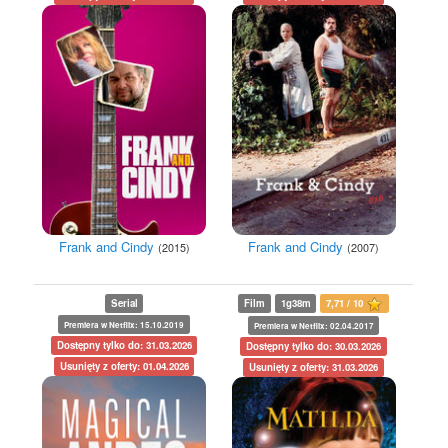
Frank and Cindy
Frank and Cindy
(2015)
(2007)
Serial
Film
1g38m
7,71 / 10
Premiera w Netflix: 15.10.2019
Premiera w Netflix: 02.04.2017
Dostępny tylko do: 31.03.2026
Dostępny tylko do: 30.03.2026
Usunięty z oferty: 01.04.2026
Usunięty z oferty: 31.03.2026