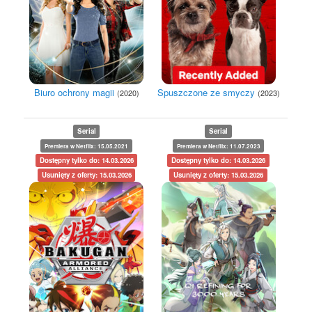
Biuro ochrony magii
Spuszczone ze smyczy
(2020)
(2023)
Serial
Serial
Premiera w Netflix: 15.05.2021
Premiera w Netflix: 11.07.2023
Dostępny tylko do: 14.03.2026
Dostępny tylko do: 14.03.2026
Usunięty z oferty: 15.03.2026
Usunięty z oferty: 15.03.2026