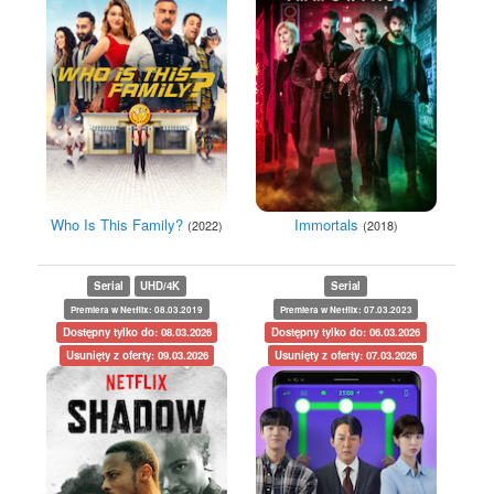
Who Is This Family?
Immortals
(2022)
(2018)
Serial
UHD/4K
Serial
Premiera w Netflix: 08.03.2019
Premiera w Netflix: 07.03.2023
Dostępny tylko do: 08.03.2026
Dostępny tylko do: 06.03.2026
Usunięty z oferty: 09.03.2026
Usunięty z oferty: 07.03.2026