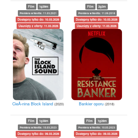
Film
1g39m
Film
2g3m
Premiera w Netflix: 11.03.2021
Premiera w Netflix: 11.09.2018
Dostępny tylko do: 10.03.2026
Dostępny tylko do: 10.03.2026
Usunięty z oferty: 11.03.2026
Usunięty z oferty: 11.03.2026
CieÅ›nina Block Island
Bankier oporu
(2020)
(2018)
Film
1g38m
Film
1g28m
Premiera w Netflix: 10.03.2023
Premiera w Netflix: 10.03.2023
Dostępny tylko do: 09.03.2026
Dostępny tylko do: 09.03.2026