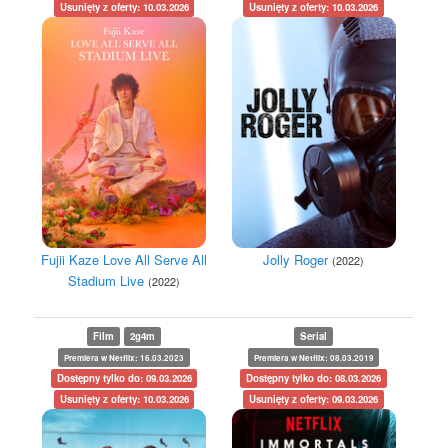
Usunięty z oferty: 10.03.2026
Usunięty z oferty: 10.03.2026
Fujii Kaze Love All Serve All
Jolly Roger
(2022)
Stadium Live
(2022)
Film
2g4m
Serial
Premiera w Netflix: 16.03.2023
Premiera w Netflix: 08.03.2019
Dostępny tylko do: 09.03.2026
Dostępny tylko do: 08.03.2026
Usunięty z oferty: 10.03.2026
Usunięty z oferty: 09.03.2026