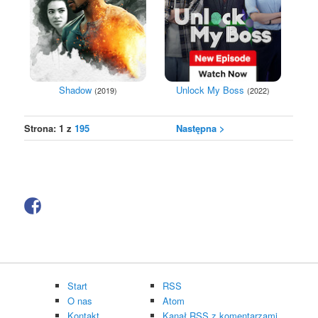
Shadow
Unlock My Boss
(2019)
(2022)
Strona: 1 z
195
Następna >
Start
RSS
O nas
Atom
Kontakt
Kanał RSS z komentarzami