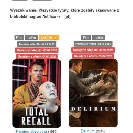
Wyszukiwanie: Wszystkie tytuły, które zostały skasowane z
biblioteki nagrań Netflixa -> [pl]
Film
1g54m
7,38 / 10
Film
1g36m
Premiera w Netflix: 03.10.2025
Premiera w Netflix: 04.04.2025
Dostępny tylko do: 02.04.2026
Dostępny tylko do: 03.04.2026
Usunięty z oferty: 03.04.2026
Usunięty z oferty: 04.04.2026
Delirium
Pamięć absolutna
(2018)
(1990)