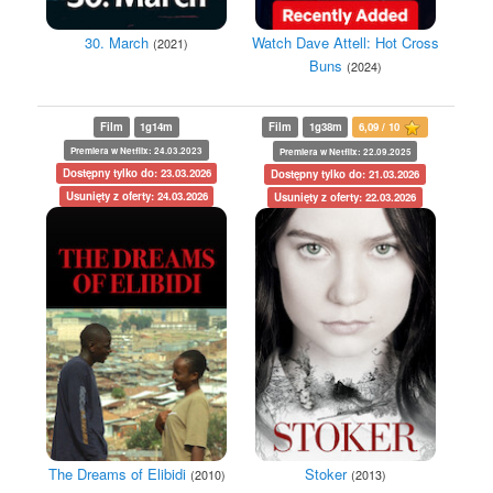
30. March
Watch Dave Attell: Hot Cross
(2021)
Buns
(2024)
Film
1g14m
Film
1g38m
6,09 / 10
Premiera w Netflix: 24.03.2023
Premiera w Netflix: 22.09.2025
Dostępny tylko do: 23.03.2026
Dostępny tylko do: 21.03.2026
Usunięty z oferty: 24.03.2026
Usunięty z oferty: 22.03.2026
The Dreams of Elibidi
Stoker
(2010)
(2013)