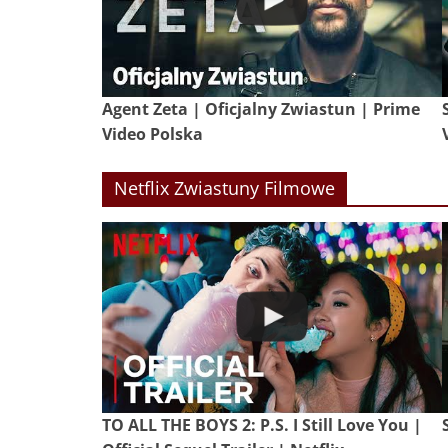
Agent Zeta | Oficjalny Zwiastun | Prime
Video Polska
Netflix Zwiastuny Filmowe
TO ALL THE BOYS 2: P.S. I Still Love You |