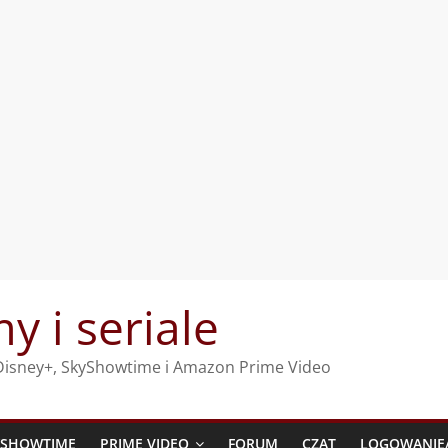
my i seriale
, Disney+, SkyShowtime i Amazon Prime Video
YSHOWTIME
PRIME VIDEO
FORUM
CZAT
LOGOWANIE/