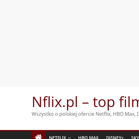
Przejdź
Nflix.pl – top fil
do
treści
Wszystko o polskiej ofercie Netflix, HBO Max
NETFLIX
HBO MAX
DISNEY+
SK