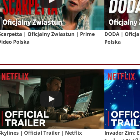
Scarpetta | Oficjalny Zwiastun | Prime
DODA | Oficja
Video Polska
Polska
Skylines | Official Trailer | Netflix
Invader Zim: E