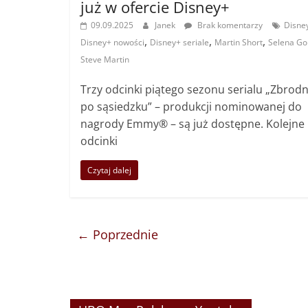
już w ofercie Disney+
09.09.2025
Janek
Brak komentarzy
Disne
,
,
,
Disney+ nowości
Disney+ seriale
Martin Short
Selena G
Steve Martin
Trzy odcinki piątego sezonu serialu „Zbrodn
po sąsiedzku” – produkcji nominowanej do
nagrody Emmy® – są już dostępne. Kolejne
odcinki
Czytaj dalej
← Poprzednie