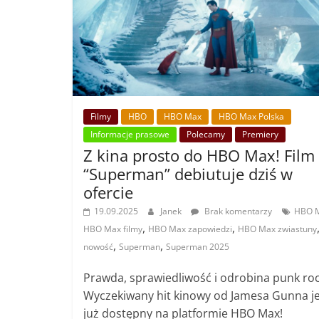
Filmy
HBO
HBO Max
HBO Max Polska
Informacje prasowe
Polecamy
Premiery
Z kina prosto do HBO Max! Film
“Superman” debiutuje dziś w
ofercie
19.09.2025
Janek
Brak komentarzy
HBO 
,
,
HBO Max filmy
HBO Max zapowiedzi
HBO Max zwiastuny
,
,
nowość
Superman
Superman 2025
Prawda, sprawiedliwość i odrobina punk roc
Wyczekiwany hit kinowy od Jamesa Gunna je
już dostępny na platformie HBO Max!