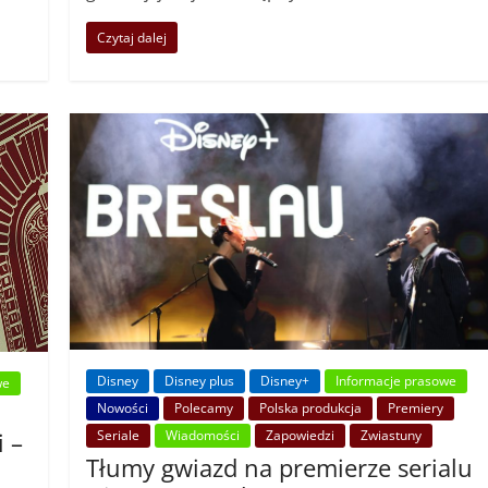
Czytaj dalej
Disney
Disney plus
Disney+
Informacje prasowe
we
Nowości
Polecamy
Polska produkcja
Premiery
Seriale
Wiadomości
Zapowiedzi
Zwiastuny
i –
Tłumy gwiazd na premierze serialu