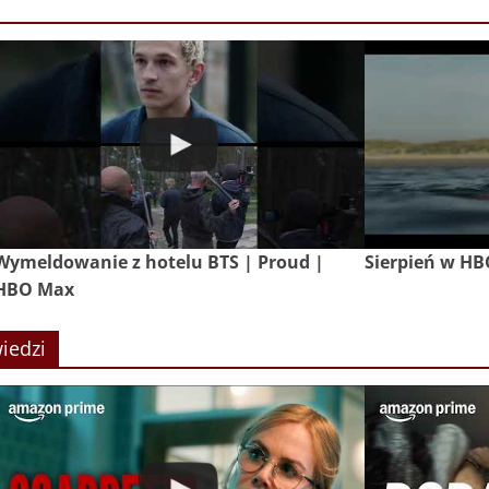
Wymeldowanie z hotelu BTS | Proud |
Sierpień w H
HBO Max
iedzi