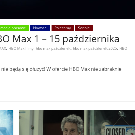
rmacje prasowe
Nowości
Polecamy
Seriale
BO Max 1 – 15 października
,
,
,
,
MAX
HBO Max filmy
hbo max październik
hbo max październik 2025
HBO
nie będą się dłużyć! W ofercie HBO Max nie zabraknie