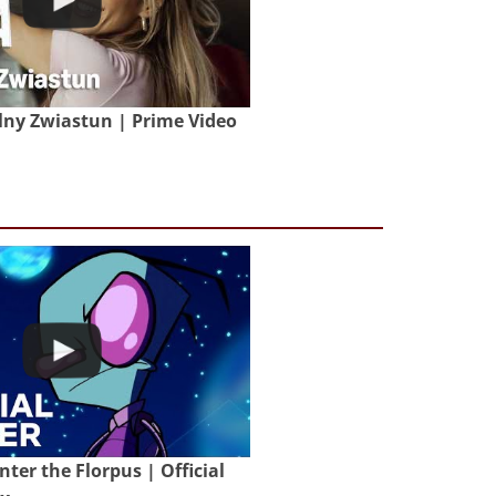
lny Zwiastun | Prime Video
nter the Florpus | Official