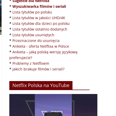
*
Sugestie dla Netflixa
*
Wyszukiwarka filmów i seriali
*
Lista tytułów po polsku
*
Lista tytułów w jakości UHD/4K
*
Lista tytułów dla dzieci po polsku
*
Lista tytułów ostatnio dodanych
*
Lista tytułów usuniętych
*
Przeznaczone do usunięcia
*
Ankieta - oferta Netflixa w Polsce
*
Ankieta – jaką polską wersję językową
preferujecie?
*
Problemy z Netflixem
*
Jakich brakuje filmów i seriali?
Netflix Polska na YouTube