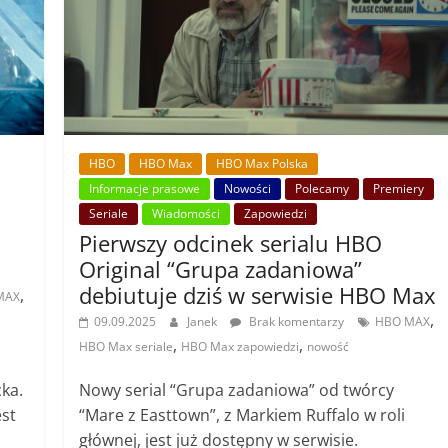
HBO
HBO Max
HBO Max Polska
Informacje prasowe
Nowości
Polecamy
Premiery
Seriale
Wiadomości
Zapowiedzi
Pierwszy odcinek serialu HBO
Original “Grupa zadaniowa”
debiutuje dziś w serwisie HBO Max
,
MAX
,
,
09.09.2025
Janek
Brak komentarzy
HBO MAX
,
,
HBO Max seriale
HBO Max zapowiedzi
nowość
ka.
Nowy serial “Grupa zadaniowa” od twórcy
st
“Mare z Easttown”, z Markiem Ruffalo w roli
głównej, jest już dostępny w serwisie.