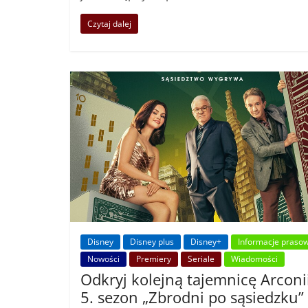
Czytaj dalej
Disney
Disney plus
Disney+
Informacje praso
Nowości
Premiery
Seriale
Wiadomości
Odkryj kolejną tajemnicę Arconi
5. sezon „Zbrodni po sąsiedzku”