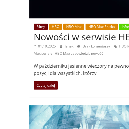
Filmy
HBO
HBO Max
HBO Max Polska
Info
Nowości w serwisie H
01.10.2025
Janek
Brak komentarzy
HBO 
,
,
Max seriale
HBO Max zapowiedzi
nowość
W październiku jesienne wieczory na pewno 
pozycji dla wszystkich, którzy
Czytaj dalej