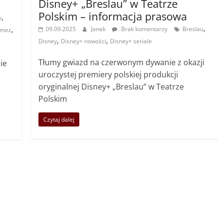
Disney+ „Breslau” w Teatrze
Polskim – informacja prasowa
,
y
,
,
09.09.2025
Janek
Brak komentarzy
Breslau
omez
,
,
Disney
Disney+ nowości
Disney+ seriale
Tłumy gwiazd na czerwonym dywanie z okazji
ie
uroczystej premiery polskiej produkcji
oryginalnej Disney+ „Breslau” w Teatrze
Polskim
Czytaj dalej