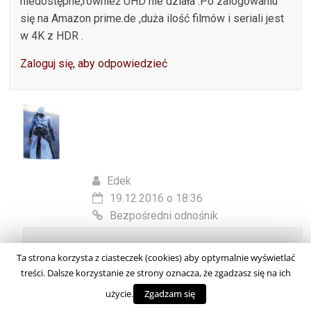
niedostępne,również UHD nie działa .Po zalogowaniu
się na Amazon prime.de ,duża ilość filmów i seriali jest
w 4K z HDR .
Zaloguj się, aby odpowiedzieć
Edek
19.12.2016 o 18:36
Bezpośredni odnośnik
1. musisz być w polsce
Ta strona korzysta z ciasteczek (cookies) aby optymalnie wyświetlać
2. musisz mieć konto na primevideo.com
treści. Dalsze korzystanie ze strony oznacza, że zgadzasz się na ich
3. jeżeli masz Amazon Prime, to musisz zgłosić do
użycie.
Zgadzam się
supportu żeby Cię przenieśli