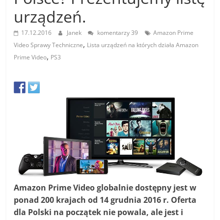
urządzeń.
17.12.2016
Janek
komentarzy 39
Amazon Prime
,
Video Sprawy Techniczne
Lista urządzeń na których działa Amazon
,
Prime Video
PS3
Amazon Prime Video globalnie dostępny jest w
ponad 200 krajach od 14 grudnia 2016 r. Oferta
dla Polski na początek nie powala, ale jest i