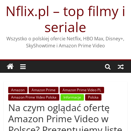
Przejdź
Nflix.pl – top filmy i
do
treści
seriale
Wszystko o polskiej ofercie Netflix, HBO Max, Disney+,
SkyShowtime i Amazon Prime Video
Amazon
Amazon Prime
Amazon Prime Video PL
Amazon Prime Video Polska
Informacje
Polska
Na czym oglądać ofertę
Amazon Prime Video w
Polsce? Prezentujemy listę