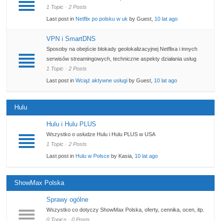
1 Topic · 2 Posts
Last post in
Netflix po polsku w uk
by Guest,
10 lat ago
VPN i SmartDNS
Sposoby na obejście blokady geolokalizacyjnej Netflixa i innych
serwisów streamingowych, techniczne aspekty działania usług
1 Topic · 2 Posts
Last post in
Wciąż aktywne usługi
by Guest,
10 lat ago
Hulu
Hulu i Hulu PLUS
Wszystko o usłudze Hulu i Hulu PLUS w USA
1 Topic · 2 Posts
Last post in
Hulu w Polsce
by Kasia,
10 lat ago
ShowMax Polska
Sprawy ogólne
Wszystko co dotyczy ShowMax Polska, oferty, cennika, ocen, itp.
0 Topics · 0 Posts