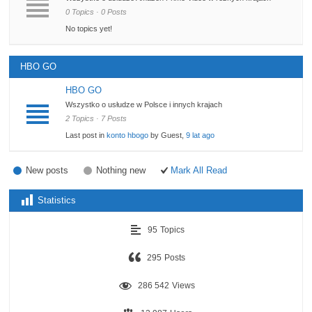
0 Topics · 0 Posts
No topics yet!
HBO GO
HBO GO
Wszystko o usłudze w Polsce i innych krajach
2 Topics · 7 Posts
Last post in
konto hbogo
by Guest,
9 lat ago
New posts
Nothing new
Mark All Read
Statistics
95
Topics
295
Posts
286 542
Views