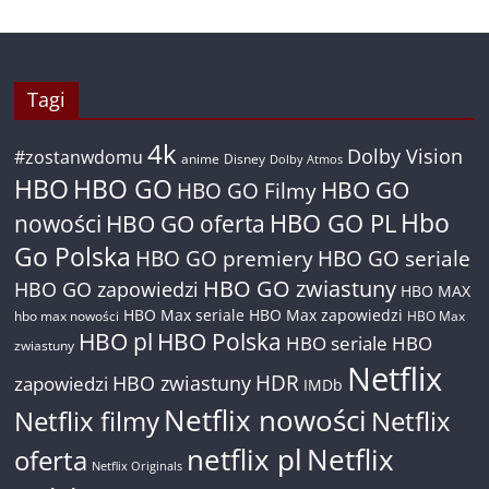
Tagi
4k
Dolby Vision
#zostanwdomu
anime
Disney
Dolby Atmos
HBO
HBO GO
HBO GO
HBO GO Filmy
Hbo
nowości
HBO GO oferta
HBO GO PL
Go Polska
HBO GO premiery
HBO GO seriale
HBO GO zwiastuny
HBO GO zapowiedzi
HBO MAX
HBO Max seriale
HBO Max zapowiedzi
hbo max nowości
HBO Max
HBO pl
HBO Polska
HBO seriale
HBO
zwiastuny
Netflix
HDR
HBO zwiastuny
zapowiedzi
IMDb
Netflix nowości
Netflix filmy
Netflix
netflix pl
Netflix
oferta
Netflix Originals