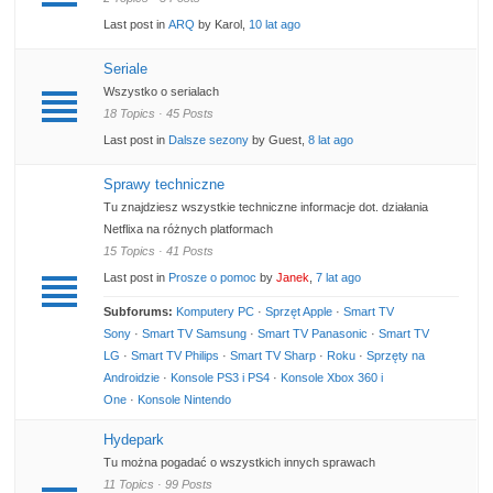
Last post in
ARQ
by Karol,
10 lat ago
Seriale
Wszystko o serialach
18 Topics · 45 Posts
Last post in
Dalsze sezony
by Guest,
8 lat ago
Sprawy techniczne
Tu znajdziesz wszystkie techniczne informacje dot. działania
Netflixa na różnych platformach
15 Topics · 41 Posts
Last post in
Prosze o pomoc
by
Janek
,
7 lat ago
Subforums:
Komputery PC
·
Sprzęt Apple
·
Smart TV
Sony
·
Smart TV Samsung
·
Smart TV Panasonic
·
Smart TV
LG
·
Smart TV Philips
·
Smart TV Sharp
·
Roku
·
Sprzęty na
Androidzie
·
Konsole PS3 i PS4
·
Konsole Xbox 360 i
One
·
Konsole Nintendo
Hydepark
Tu można pogadać o wszystkich innych sprawach
11 Topics · 99 Posts