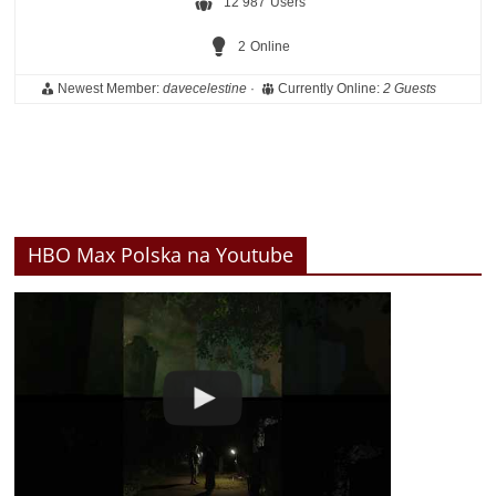
12 987
Users
2
Online
Newest Member:
davecelestine
·
Currently Online:
2 Guests
HBO Max Polska na Youtube