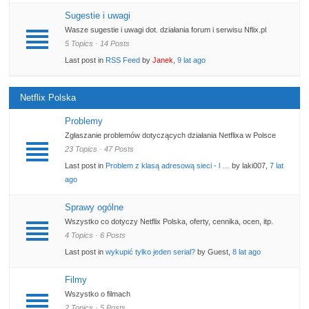
Sugestie i uwagi
Wasze sugestie i uwagi dot. działania forum i serwisu Nflix.pl
5 Topics · 14 Posts
Last post in
RSS Feed
by
Janek
,
9 lat ago
Netflix Polska
Problemy
Zgłaszanie problemów dotyczących działania Netflixa w Polsce
23 Topics · 47 Posts
Last post in
Problem z klasą adresową sieci - l …
by laki007,
7 lat
ago
Sprawy ogólne
Wszystko co dotyczy Netflix Polska, oferty, cennika, ocen, itp.
4 Topics · 6 Posts
Last post in
wykupić tylko jeden serial?
by Guest,
8 lat ago
Filmy
Wszystko o filmach
2 Topics · 5 Posts