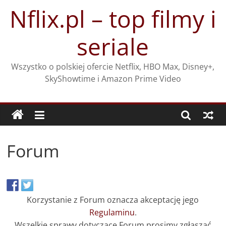
Przejdź
Nflix.pl – top filmy i
do
treści
seriale
Wszystko o polskiej ofercie Netflix, HBO Max, Disney+,
SkyShowtime i Amazon Prime Video
Forum
Korzystanie z Forum oznacza akceptację jego
Regulaminu
.
Wszelkie sprawy dotyczące Forum prosimy zgłaszać