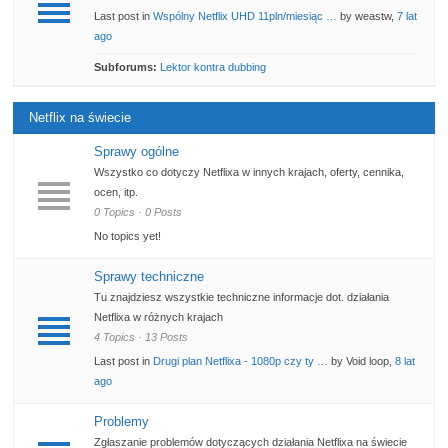
Last post in
Wspólny Netflix UHD 11pln/miesiąc …
by weastw,
7 lat
ago
Subforums:
Lektor kontra dubbing
Netflix na świecie
Sprawy ogólne
Wszystko co dotyczy Netflixa w innych krajach, oferty, cennika,
ocen, itp.
0 Topics · 0 Posts
No topics yet!
Sprawy techniczne
Tu znajdziesz wszystkie techniczne informacje dot. działania
Netflixa w różnych krajach
4 Topics · 13 Posts
Last post in
Drugi plan Netflixa - 1080p czy ty …
by Void loop,
8 lat
ago
Problemy
Zgłaszanie problemów dotyczących działania Netflixa na świecie