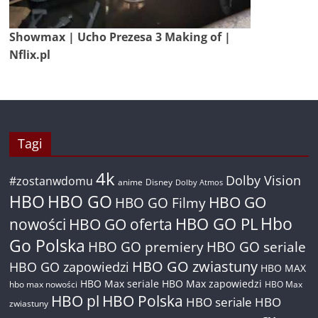
Showmax | Ucho Prezesa 3 Making of |
Nflix.pl
Tagi
4k
Dolby Vision
#zostanwdomu
anime
Disney
Dolby Atmos
HBO
HBO GO
HBO GO
HBO GO Filmy
Hbo
nowości
HBO GO oferta
HBO GO PL
Go Polska
HBO GO premiery
HBO GO seriale
HBO GO zwiastuny
HBO GO zapowiedzi
HBO MAX
HBO Max seriale
HBO Max zapowiedzi
hbo max nowości
HBO Max
HBO pl
HBO Polska
HBO seriale
HBO
zwiastuny