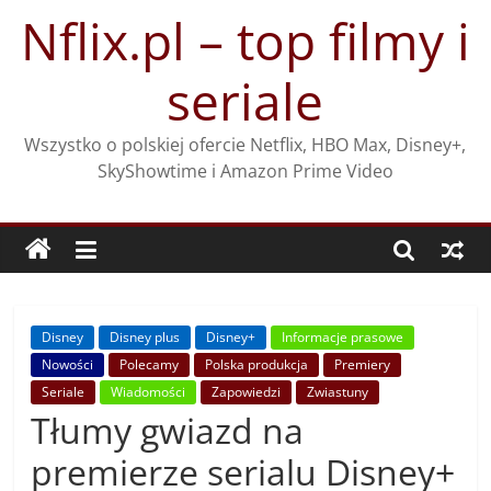
Przejdź
Nflix.pl – top filmy i
do
treści
seriale
Wszystko o polskiej ofercie Netflix, HBO Max, Disney+,
SkyShowtime i Amazon Prime Video
Disney
Disney plus
Disney+
Informacje prasowe
Nowości
Polecamy
Polska produkcja
Premiery
Seriale
Wiadomości
Zapowiedzi
Zwiastuny
Tłumy gwiazd na
premierze serialu Disney+