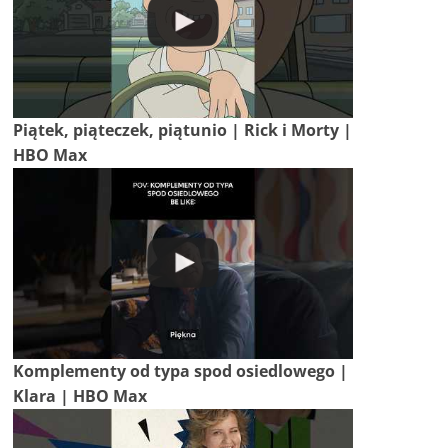
Piątek, piąteczek, piątunio | Rick i Morty |
HBO Max
Komplementy od typa spod osiedlowego |
Klara | HBO Max