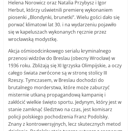
Helena Norowicz oraz Natalia Przybysz i Igor
Herbut, którzy uświetnili premierę wykonaniem
piosenki „Blondynki, brunetki”. Wielu gości dało się
porwać klimatowi lat 30. i na wydarzeniu pojawiło
się w kapeluszach wykonanych ręcznie przez
wrocławską modystkę.
Akcja ośmioodcinkowego serialu kryminalnego
przenosi widzów do Breslau (obecny Wrocław) w
1936 roku. Zbliżają się XI Igrzyska Olimpijskie, a oczy
całego świata zwrócone są w stronę stolicy III
Rzeszy. Tymczasem, w Breslau dochodzi do
brutalnego morderstwa, które może zaburzyć
misternie utkaną propagandową kampanię i
zakłócić wielkie święto sportu. Jedynym, który jest w
stanie zamknąć śledztwo na czas, jest komisarz
policji polskiego pochodzenia Franz Podolsky.
Znany z kontrowersyjnych, lecz skutecznych metod