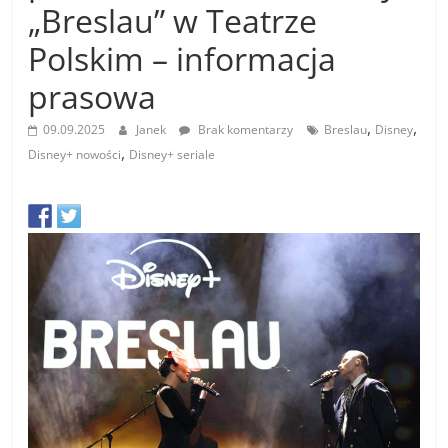
„Breslau” w Teatrze
Polskim – informacja
prasowa
,
,
09.09.2025
Janek
Brak komentarzy
Breslau
Disney
,
Disney+ nowości
Disney+ seriale