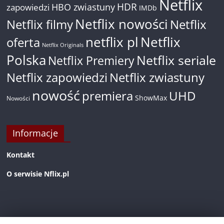
Netflix
HDR
HBO zwiastuny
zapowiedzi
IMDb
Netflix nowości
Netflix filmy
Netflix
netflix pl
Netflix
oferta
Netflix Originals
Polska
Netflix seriale
Netflix Premiery
Netflix zapowiedzi
Netflix zwiastuny
nowość
premiera
UHD
ShowMax
Nowości
Informacje
Kontakt
O serwisie Nflix.pl