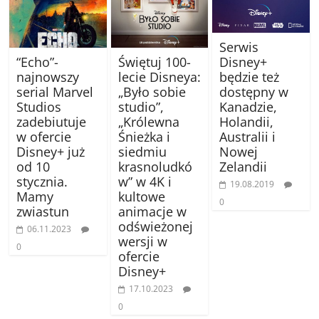
Serwis
Disney+
“Echo”-
Świętuj 100-
będzie też
najnowszy
lecie Disneya:
dostępny w
serial Marvel
„Było sobie
Kanadzie,
Studios
studio”,
Holandii,
zadebiutuje
„Królewna
Australii i
w ofercie
Śnieżka i
Nowej
Disney+ już
siedmiu
Zelandii
od 10
krasnoludkó
stycznia.
w” w 4K i
19.08.2019
Mamy
kultowe
0
zwiastun
animacje w
odświeżonej
06.11.2023
wersji w
0
ofercie
Disney+
17.10.2023
0