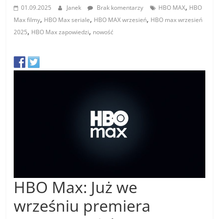
,
01.09.2025
Janek
Brak komentarzy
HBO MAX
HBO
,
,
,
Max filmy
HBO Max seriale
HBO MAX wrzesień
HBO max wrzesień
,
,
2025
HBO Max zapowiedzi
nowość
HBO Max: Już we
wrześniu premiera