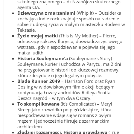
szkolnego znajomego – dziś zabójczo skutecznego
agenta CIA.
Dziewczyna z marzeniami
(Whip It) – Outsiderka
kochająca indie rock znajduje sposób na radzenie
sobie z udręką życia w małym miasteczku Bodeen w
Teksasie.
Źycie mojej matki
(This Is My Mother) – Pierre,
odnoszący sukcesy florysta, doświadcza życiowego
wstrząsu, gdy niespodziewanie pojawia się jego
matka Judith.
Historia Souleymane’a
(Souleymane’s Story) –
Souleymane, kurier i uchodźca w Paryżu, ma 2 dni
na przygotowanie historii do kluczowej rozmowy,
która zdecyduje o jego legalnym pobycie.
Blade Runner 2049
– Harrison Ford oraz Ryan
Gosling w widowiskowym filmie akcji będącym
kontynuacją Łowcy androidów Ridleya Scotta.
Deszcz nagród – w tym dwa Oscary.
To skomplikowane
(It’s Complicated) – Meryl
Streep jako rozwódka po pięćdziesiątce, która
niespodziewanie wdaje się w romans z byłym
mężem i jednocześnie flirtuje z szarmanckim
architektem.
Złodziej tożsamości. Historia prawdziwa
(True