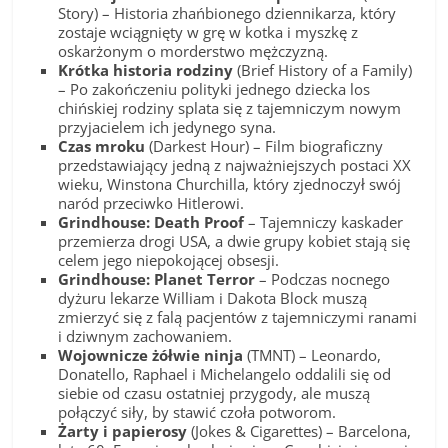
Story) – Historia zhańbionego dziennikarza, który
zostaje wciągnięty w grę w kotka i myszkę z
oskarżonym o morderstwo mężczyzną.
Krótka historia rodziny
(Brief History of a Family)
– Po zakończeniu polityki jednego dziecka los
chińskiej rodziny splata się z tajemniczym nowym
przyjacielem ich jedynego syna.
Czas mroku
(Darkest Hour) – Film biograficzny
przedstawiający jedną z najważniejszych postaci XX
wieku, Winstona Churchilla, który zjednoczył swój
naród przeciwko Hitlerowi.
Grindhouse: Death Proof
– Tajemniczy kaskader
przemierza drogi USA, a dwie grupy kobiet stają się
celem jego niepokojącej obsesji.
Grindhouse: Planet Terror
– Podczas nocnego
dyżuru lekarze William i Dakota Block muszą
zmierzyć się z falą pacjentów z tajemniczymi ranami
i dziwnym zachowaniem.
Wojownicze żółwie ninja
(TMNT) – Leonardo,
Donatello, Raphael i Michelangelo oddalili się od
siebie od czasu ostatniej przygody, ale muszą
połączyć siły, by stawić czoła potworom.
Żarty i papierosy
(Jokes & Cigarettes) – Barcelona,