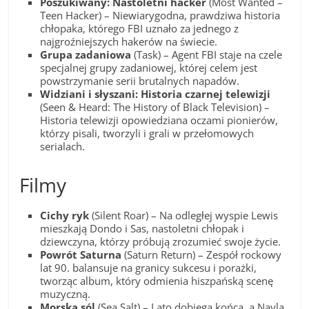
Poszukiwany: Nastoletni hacker
(Most Wanted –
Teen Hacker) – Niewiarygodna, prawdziwa historia
chłopaka, którego FBI uznało za jednego z
najgroźniejszych hakerów na świecie.
Grupa zadaniowa
(Task) – Agent FBI staje na czele
specjalnej grupy zadaniowej, której celem jest
powstrzymanie serii brutalnych napadów.
Widziani i słyszani: Historia czarnej telewizji
(Seen & Heard: The History of Black Television) –
Historia telewizji opowiedziana oczami pionierów,
którzy pisali, tworzyli i grali w przełomowych
serialach.
Filmy
Cichy ryk
(Silent Roar) – Na odległej wyspie Lewis
mieszkają Dondo i Sas, nastoletni chłopak i
dziewczyna, którzy próbują zrozumieć swoje życie.
Powrót Saturna
(Saturn Return) – Zespół rockowy
lat 90. balansuje na granicy sukcesu i porażki,
tworząc album, który odmienia hiszpańską scenę
muzyczną.
Morska sól
(Sea Salt) – Lato dobiega końca, a Nayla,