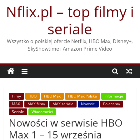
Przejdź
Nflix.pl – top filmy i
do
treści
seriale
Wszystko o polskiej ofercie Netflix, HBO Max, Disney+,
SkyShowtime i Amazon Prime Video
Filmy
HBO
HBO Max
HBO Max Polska
Informacje
MAX
MAX filmy
MAX seriale
Nowości
Polecamy
Seriale
Wiadomości
Nowości w serwisie HBO
Max 1 – 15 września