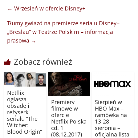
←
Wrzesień w ofercie Disney+
Tłumy gwiazd na premierze serialu Disney+
„Breslau” w Teatrze Polskim – informacja
prasowa
→
Zobacz również
Netflix
ogłasza
Sierpień w
Premiery
obsadę i
HBO Max –
filmowe w
reżyserki
ramówka na
ofercie
serialu “The
13-28
Netflix Polska
Witcher:
sierpnia –
cd. 1
Blood Origin”
oficjalna lista
(08.12.2017)