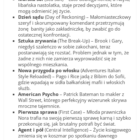
libańska nastolatka, staje przed decyzjami, które
mogą odmienić jej życie.
Dzień sądu
(Day of Reckoning) – Małomiasteczkowy
szeryf i skorumpowany komendant przetrzymują
żonę banity jako zakładniczkę, by zwabić go do
ostatecznej konfrontacji.
Sztuka zrywania
(The Break-Up) – Brook i Gary,
niegdyś szaleńczo w sobie zakochani, teraz
postanawiają się rozstać. Problem jednak w tym, że
żadne z nich nie zamierza wyprowadzić się ze
wspólnego mieszkania.
Nowa przygoda po włosku
(Adventures Italian
Style Reloaded) – Pago i Rice jadą z Bibim do Sofii,
gdzie wpadają w sidła bałkańskiej mafii i włoskich
służb.
American Psycho
– Patrick Bateman to makler z
Wall Street, którego perfekcyjny wizerunek skrywa
mroczne tajemnice.
Pierwsza sprawa
(First Case) – Młoda prawniczka
Nora trafia na swoją pierwszą sprawę karną i szybko
przekonuje się, jak brutalny potrafi być świat.
Agent i pół
(Central Intelligence) – Życie księgowego
zmienia się w koszmar po spotkaniu dawnego