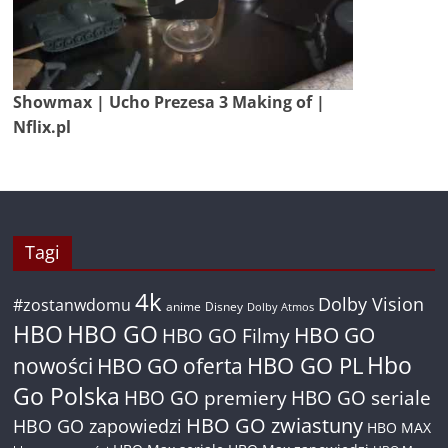
Showmax | Ucho Prezesa 3 Making of |
Nflix.pl
Tagi
4k
Dolby Vision
#zostanwdomu
anime
Disney
Dolby Atmos
HBO
HBO GO
HBO GO
HBO GO Filmy
Hbo
nowości
HBO GO oferta
HBO GO PL
Go Polska
HBO GO premiery
HBO GO seriale
HBO GO zwiastuny
HBO GO zapowiedzi
HBO MAX