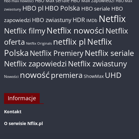
HBO Max seriale
HBO Max zapowiedzi
hbo max nowości
HBO Max
HBO pl
HBO Polska
HBO seriale
HBO
zwiastuny
Netflix
HDR
HBO zwiastuny
zapowiedzi
IMDb
Netflix nowości
Netflix filmy
Netflix
netflix pl
Netflix
oferta
Netflix Originals
Polska
Netflix seriale
Netflix Premiery
Netflix zapowiedzi
Netflix zwiastuny
nowość
premiera
UHD
ShowMax
Nowości
Informacje
Kontakt
O serwisie Nflix.pl