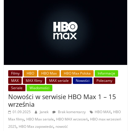
Filmy
HBO
HBO Max
HBO Max Polska
Informacje
MAX
MAX filmy
MAX seriale
Nowości
Polecamy
Seriale
Wiadomości
Nowości w serwisie HBO Max 1 – 15
września
,
01.09.2025
Janek
Brak komentarzy
HBO MAX
HBO
,
,
,
Max filmy
HBO Max seriale
HBO MAX wrzesień
HBO max wrzesień
,
,
2025
HBO Max zapowiedzi
nowość