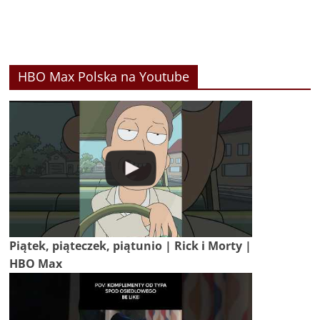
HBO Max Polska na Youtube
Piątek, piąteczek, piątunio | Rick i Morty |
HBO Max