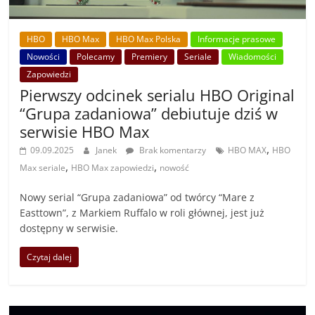
HBO
HBO Max
HBO Max Polska
Informacje prasowe
Nowości
Polecamy
Premiery
Seriale
Wiadomości
Zapowiedzi
Pierwszy odcinek serialu HBO Original
“Grupa zadaniowa” debiutuje dziś w
serwisie HBO Max
,
09.09.2025
Janek
Brak komentarzy
HBO MAX
HBO
,
,
Max seriale
HBO Max zapowiedzi
nowość
Nowy serial “Grupa zadaniowa” od twórcy “Mare z
Easttown”, z Markiem Ruffalo w roli głównej, jest już
dostępny w serwisie.
Czytaj dalej