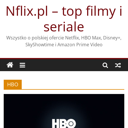
Przejdź
Nflix.pl – top filmy i
do
treści
seriale
Wszystko o polskiej ofercie Netflix, HBO Max, Disney+,
SkyShowtime i Amazon Prime Video
HBO