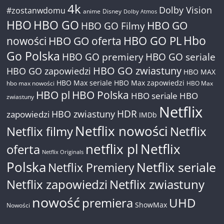
4k
Dolby Vision
#zostanwdomu
anime
Disney
Dolby Atmos
HBO
HBO GO
HBO GO
HBO GO Filmy
Hbo
nowości
HBO GO oferta
HBO GO PL
Go Polska
HBO GO premiery
HBO GO seriale
HBO GO zwiastuny
HBO GO zapowiedzi
HBO MAX
HBO Max seriale
HBO Max zapowiedzi
hbo max nowości
HBO Max
HBO pl
HBO Polska
HBO seriale
HBO
zwiastuny
Netflix
HDR
HBO zwiastuny
zapowiedzi
IMDb
Netflix nowości
Netflix filmy
Netflix
netflix pl
Netflix
oferta
Netflix Originals
Polska
Netflix seriale
Netflix Premiery
Netflix zapowiedzi
Netflix zwiastuny
nowość
premiera
UHD
ShowMax
Nowości