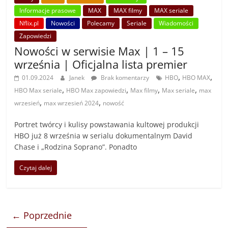
Informacje prasowe
MAX
MAX filmy
MAX seriale
Nflix.pl
Nowości
Polecamy
Seriale
Wiadomości
Zapowiedzi
Nowości w serwisie Max | 1 – 15
września | Oficjalna lista premier
,
,
01.09.2024
Janek
Brak komentarzy
HBO
HBO MAX
,
,
,
,
HBO Max seriale
HBO Max zapowiedzi
Max filmy
Max seriale
max
,
,
wrzesień
max wrzesień 2024
nowość
Portret twórcy i kulisy powstawania kultowej produkcji
HBO już 8 września w serialu dokumentalnym David
Chase i „Rodzina Soprano”. Ponadto
Czytaj dalej
← Poprzednie