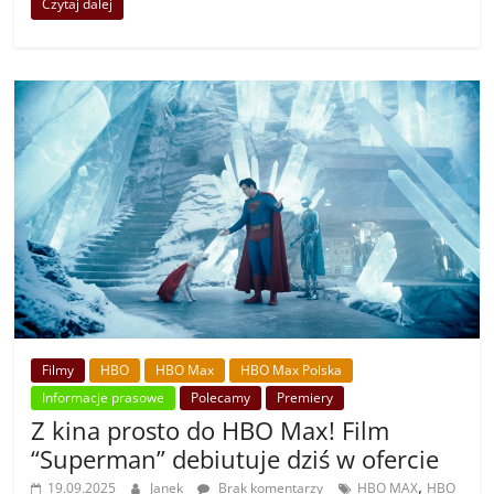
Czytaj dalej
Filmy
HBO
HBO Max
HBO Max Polska
Informacje prasowe
Polecamy
Premiery
Z kina prosto do HBO Max! Film
“Superman” debiutuje dziś w ofercie
,
19.09.2025
Janek
Brak komentarzy
HBO MAX
HBO