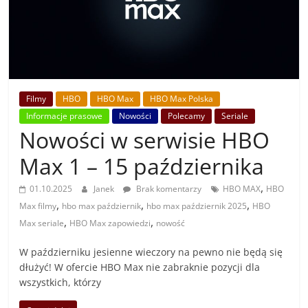
Filmy
HBO
HBO Max
HBO Max Polska
Informacje prasowe
Nowości
Polecamy
Seriale
Nowości w serwisie HBO
Max 1 – 15 października
,
01.10.2025
Janek
Brak komentarzy
HBO MAX
HBO
,
,
,
Max filmy
hbo max październik
hbo max październik 2025
HBO
,
,
Max seriale
HBO Max zapowiedzi
nowość
W październiku jesienne wieczory na pewno nie będą się
dłużyć! W ofercie HBO Max nie zabraknie pozycji dla
wszystkich, którzy