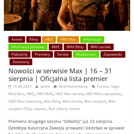
Anime
Filmy
HBO
HBO Max
Informacje
Informacje prasowe
MAX
MAX filmy
MAX seriale
Polecamy
Premiery
Seriale
Wiadomości
Zapowiedzi
Zwiastuny
Nowości w serwisie Max | 16 – 31
sierpnia | Oficjalna lista premier
16.08.2024
Janek
Brak komentarzy
Furiosa: Saga
,
,
,
,
,
Mad Max
HBO
HBO MAX
HBO Max seriale
HBO Max zapowiedzi
,
,
,
,
HBO Max zwiastuny
Max filmy
Max seriale
Max sierpień
Max
,
,
sierpień 2024
nowość
Rick i Morty: Anime
Premiera drugiego sezonu “Odwilży” już 23 sierpnia.
Detektyw Katarzyna Zawieja prowadzi śledztwo w sprawie