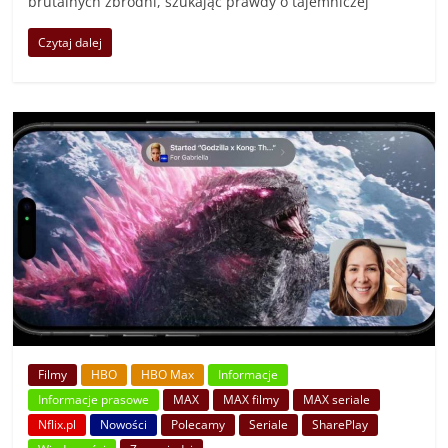
brutalnych zbrodni, szukając prawdy o tajemniczej
Czytaj dalej
Filmy
HBO
HBO Max
Informacje
Informacje prasowe
MAX
MAX filmy
MAX seriale
Nflix.pl
Nowości
Polecamy
Seriale
SharePlay