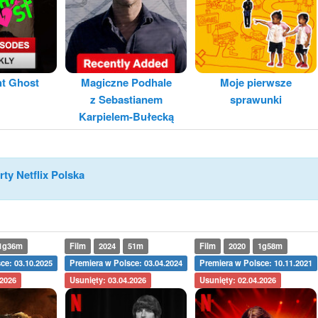
ht Ghost
Magiczne Podhale
Moje pierwsze
z Sebastianem
sprawunki
Karpielem-Bułecką
rty Netflix Polska
1g36m
Film
2024
51m
Film
2020
1g58m
ce: 03.10.2025
Premiera w Polsce: 03.04.2024
Premiera w Polsce: 10.11.2021
.2026
Usunięty: 03.04.2026
Usunięty: 02.04.2026