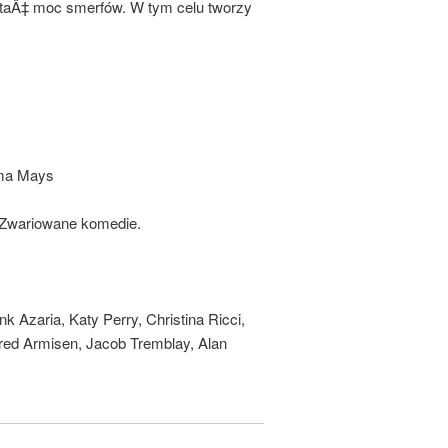
staÄ‡ moc smerfów. W tym celu tworzy
yma Mays
e, Zwariowane komedie.
 Azaria, Katy Perry, Christina Ricci,
red Armisen, Jacob Tremblay, Alan