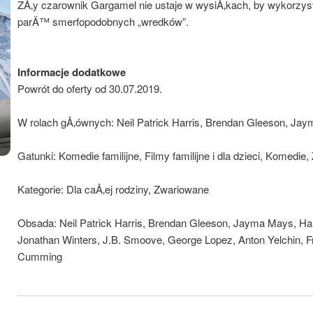
ZÅ‚y czarownik Gargamel nie ustaje w wysiÅ‚kach, by wykorzy
parÄ™ smerfopodobnych „wredków”.
Informacje dodatkowe
Powrót do oferty od 30.07.2019.
W rolach gÅ‚ównych: Neil Patrick Harris, Brendan Gleeson, Ja
Gatunki: Komedie familijne, Filmy familijne i dla dzieci, Komedi
Kategorie: Dla caÅ‚ej rodziny, Zwariowane
Obsada: Neil Patrick Harris, Brendan Gleeson, Jayma Mays, Hank
Jonathan Winters, J.B. Smoove, George Lopez, Anton Yelchin, F
Cumming