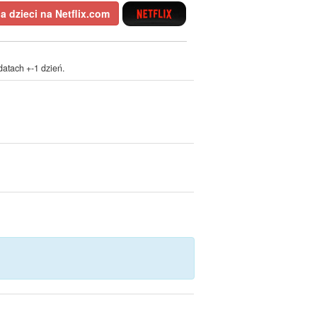
la dzieci na Netflix.com
atach +-1 dzień.