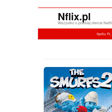
Nflix.pl
Wszystko o polskiej ofercie Net
Menu główne
Netflix PL
Przeskocz do tekstu