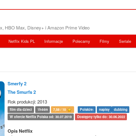
flix, HBO Max, Disney+ i Amazon Prime Video
Netflix Kids PL
Informacje
Polecamy
Filmy
Seriale
Smerfy 2
The Smurfs 2
Rok produkcji: 2013
film dla dzieci
1h44m
7,58 / 10
Polski/e:
napisy
dubbing
W ofercie Netflix Polska od: 30.07.2019
Dostępny tylko do: 30.06.2022
Opis Netflix