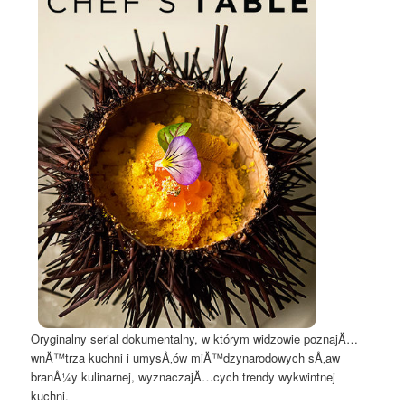
Oryginalny serial dokumentalny, w którym widzowie poznajÄ…
wnÄ™trza kuchni i umysÅ‚ów miÄ™dzynarodowych sÅ‚aw
branÅ¼y kulinarnej, wyznaczajÄ…cych trendy wykwintnej
kuchni.