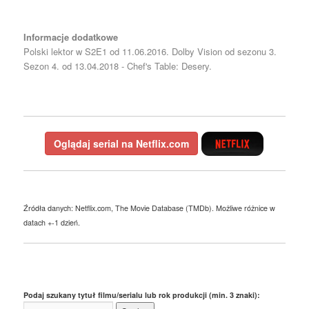
Informacje dodatkowe
Polski lektor w S2E1 od 11.06.2016. Dolby Vision od sezonu 3.
Sezon 4. od 13.04.2018 - Chef's Table: Desery.
Oglądaj serial na Netflix.com
Źródła danych: Netflix.com, The Movie Database (TMDb). Możliwe różnice w
datach +-1 dzień.
Podaj szukany tytuł filmu/serialu lub rok produkcji (min. 3 znaki):