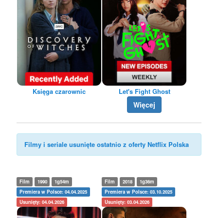
Księga czarownic
Let's Fight Ghost
Więcej
Filmy i seriale usunięte ostatnio z oferty Netflix Polska
Film
1990
1g54m
Film
2018
1g36m
Premiera w Polsce: 04.04.2025
Premiera w Polsce: 03.10.2025
Usunięty: 04.04.2026
Usunięty: 03.04.2026