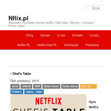
Szuka
Nflix.pl
Wszystko o polskiej ofercie Netflix, HBO Max, Disney+ i Amazon
Prime Video
Menu główne
Filmy
Seriale
O nas
Kontakt
[ Czat ]
Przeskocz do tekstu
Netflix PL
Netflix Kids PL
Informacje
Polecamy
/ Chef's Table
Rok produkcji: 2015
serial
UHD/4K
HDR
Dolby Vision
Dolby Atmos
8,71 / 10
Polski/e:
napisy
lektor
Opis
Netflix