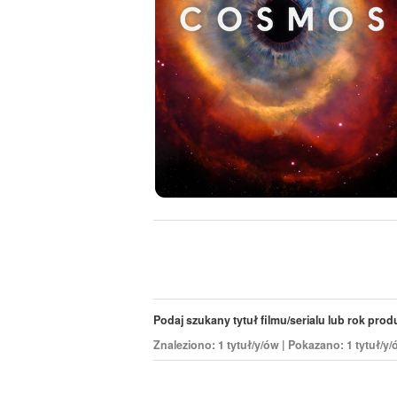
Podaj szukany tytuł filmu/serialu lub rok produk
Znaleziono: 1 tytuł/y/ów | Pokazano: 1 tytuł/y