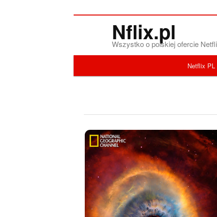
Nflix.pl
Wszystko o polskiej ofercie Net
Menu główne
Netflix PL
Przeskocz do tekstu