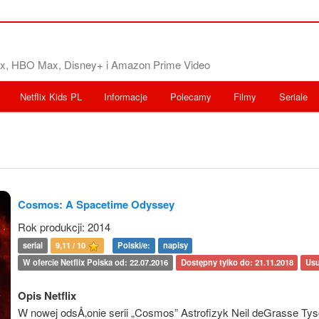
flix, HBO Max, Disney+ i Amazon Prime Video
Netflix Kids PL
Informacje
Polecamy
Filmy
Seriale
Cosmos: A Spacetime Odyssey
Rok produkcji: 2014
serial
9,11 / 10
Polski/e:
napisy
W ofercie Netflix Polska od: 22.07.2016
Dostępny tylko do: 21.11.2018
Usu
Opis Netflix
W nowej odsÅ‚onie serii „Cosmos” Astrofizyk Neil deGrasse Ty