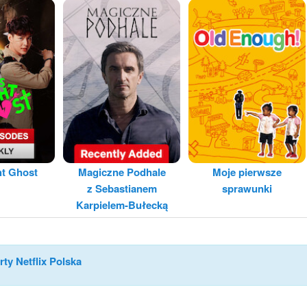
ht Ghost
Magiczne Podhale
Moje pierwsze
z Sebastianem
sprawunki
Karpielem-Bułecką
rty Netflix Polska