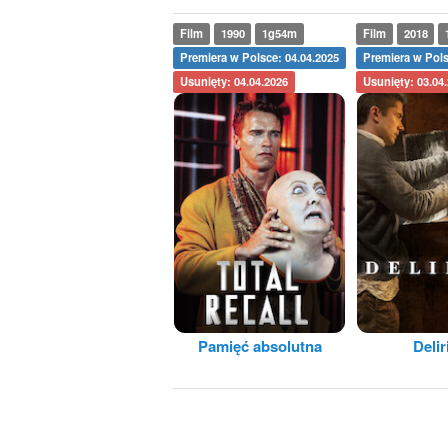
Film
1990
1g54m
Film
2018
Premiera w Polsce: 04.04.2025
Premiera w Pols
Usunięty: 04.04.2026
Usunięty: 03.04
Pamięć absolutna
Deli