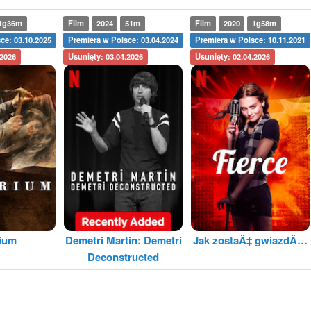
1g36m
Film
2024
51m
Film
2020
1g58m
ce: 03.10.2025
Premiera w Polsce: 03.04.2024
Premiera w Polsce: 10.11.2021
.2026
Usunięty: 03.04.2026
Usunięty: 02.04.2026
rium
Demetri Martin: Demetri
Jak zostaÄ‡ gwiazdÄ…
Deconstructed