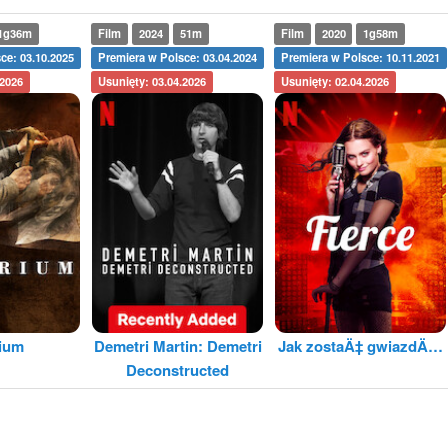
1g36m
Film
2024
51m
Film
2020
1g58m
ce: 03.10.2025
Premiera w Polsce: 03.04.2024
Premiera w Polsce: 10.11.2021
.2026
Usunięty: 03.04.2026
Usunięty: 02.04.2026
rium
Demetri Martin: Demetri
Jak zostaÄ‡ gwiazdÄ…
Deconstructed