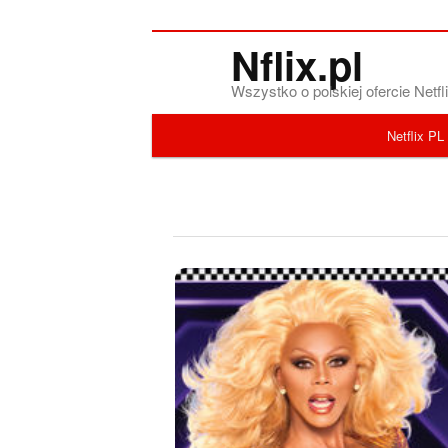
Nflix.pl
Wszystko o polskiej ofercie Net
Menu główne
Netflix PL
Przeskocz do tekstu