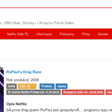
flix, HBO Max, Disney+ i Amazon Prime Video
Netflix Kids PL
Informacje
Polecamy
Filmy
Seriale
RuPaul's Drag Race
Rok produkcji: 2009
serial
7,93 / 10
Polski/e:
napisy
W ofercie Netflix Polska od: 31.03.2016
Dostępny tylko do: 03.09.2025
Usu
Opis Netflix
SÅ‚ynna drag queen RuPaul jest gospodyniÄ… programu typu reali