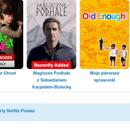
ht Ghost
Magiczne Podhale
Moje pierwsze
z Sebastianem
sprawunki
Karpielem-Bułecką
rty Netflix Polska