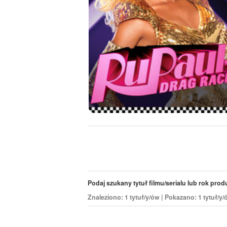
Podaj szukany tytuł filmu/serialu lub rok produk
Znaleziono: 1 tytuł/y/ów | Pokazano: 1 tytuł/y