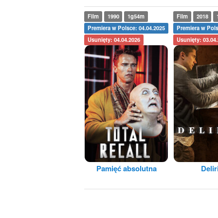
Film
1990
1g54m
Film
2018
Premiera w Polsce: 04.04.2025
Premiera w Pols
Usunięty: 04.04.2026
Usunięty: 03.04
Pamięć absolutna
Deli