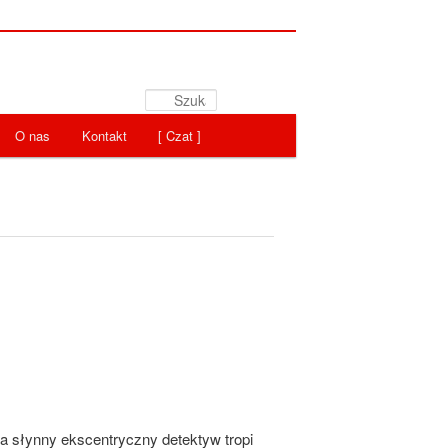
Szukaj
O nas
Kontakt
[ Czat ]
'a słynny ekscentryczny detektyw tropi