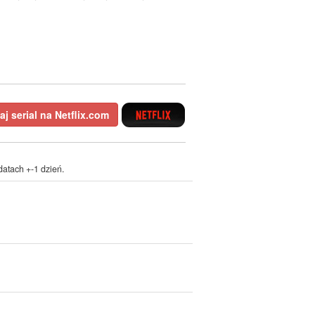
j serial na Netflix.com
atach +-1 dzień.