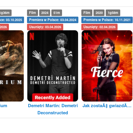
1g36m
Film
2024
51m
Film
2020
1g58m
ce: 03.10.2025
Premiera w Polsce: 03.04.2024
Premiera w Polsce: 10.11.2021
.2026
Usunięty: 03.04.2026
Usunięty: 02.04.2026
rium
Demetri Martin: Demetri
Jak zostaÄ‡ gwiazdÄ…
Deconstructed