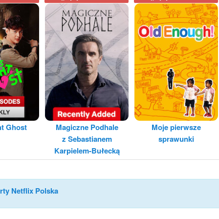
ht Ghost
Magiczne Podhale
Moje pierwsze
z Sebastianem
sprawunki
Karpielem-Bułecką
rty Netflix Polska