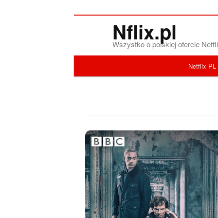
Nflix.pl
Wszystko o polskiej ofercie Net
Menu główne
Netflix PL
Przeskocz do tekstu