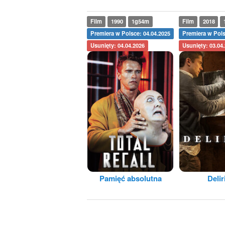
Film
1990
1g54m
Film
2018
Premiera w Polsce: 04.04.2025
Premiera w Pols
Usunięty: 04.04.2026
Usunięty: 03.04
Pamięć absolutna
Deli