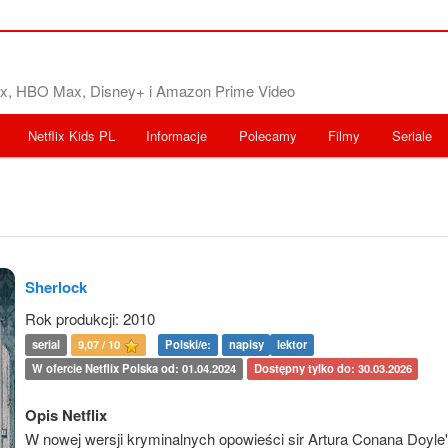
flix, HBO Max, Disney+ i Amazon Prime Video
Netflix Kids PL
Informacje
Polecamy
Filmy
Seriale
Sherlock
Rok produkcji: 2010
serial
9,07 / 10
Polski/e:
napisy
lektor
W ofercie Netflix Polska od: 01.04.2024
Dostępny tylko do: 30.03.2026
Opis Netflix
W nowej wersji kryminalnych opowieści sir Artura Conana Doyle