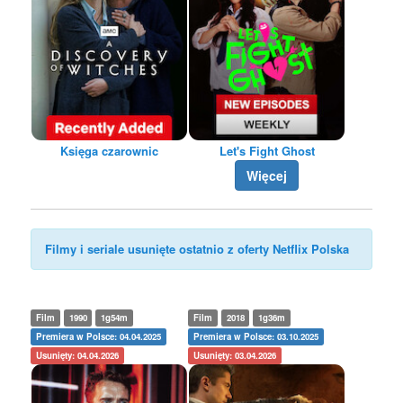
Księga czarownic
Let's Fight Ghost
Więcej
Filmy i seriale usunięte ostatnio z oferty Netflix Polska
Film
1990
1g54m
Film
2018
1g36m
Premiera w Polsce: 04.04.2025
Premiera w Polsce: 03.10.2025
Usunięty: 04.04.2026
Usunięty: 03.04.2026