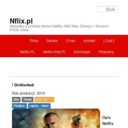
Szuka
Nflix.pl
Wszystko o polskiej ofercie Netflix, HBO Max, Disney+ i Amazon
Prime Video
Menu główne
Filmy
Seriale
O nas
Kontakt
[ Czat ]
Przeskocz do tekstu
Netflix PL
Netflix Kids PL
Informacje
Polecamy
/ Gridlocked
Rok produkcji: 2015
film
1h54m
6,13 / 10
Polski/e:
napisy
lektor
Opis
Netflix