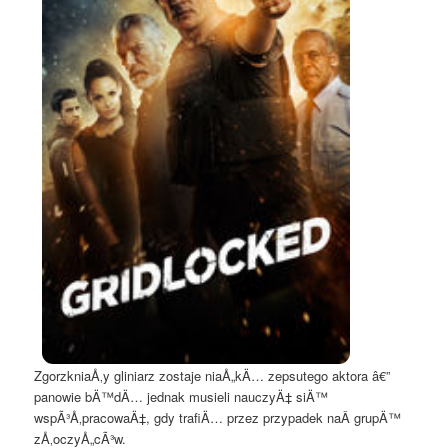
ZgorzkniaÅ‚y gliniarz zostaje niaÅ„kÄ… zepsutego aktora â€”
panowie bÄ™dÄ… jednak musieli nauczyÄ‡ siÄ™
wspÃ³Å‚pracowaÄ‡, gdy trafiÄ… przez przypadek naÂ grupÄ™
zÅ‚oczyÅ„cÃ³w.