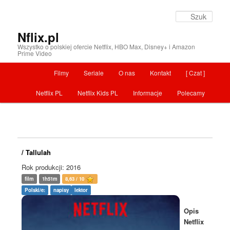
Szuka
Nflix.pl
Wszystko o polskiej ofercie Netflix, HBO Max, Disney+ i Amazon
Prime Video
Menu główne
Filmy
Seriale
O nas
Kontakt
[ Czat ]
Przeskocz do tekstu
Netflix PL
Netflix Kids PL
Informacje
Polecamy
/ Tallulah
Rok produkcji: 2016
film
1h51m
8,63 / 10
Polski/e:
napisy
lektor
Opis
Netflix