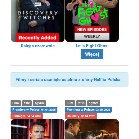
Księga czarownic
Let's Fight Ghost
Więcej
Filmy i seriale usunięte ostatnio z oferty Netflix Polska
Film
1990
1g54m
Film
2018
1g36m
Premiera w Polsce: 04.04.2025
Premiera w Polsce: 03.10.2025
Usunięty: 04.04.2026
Usunięty: 03.04.2026