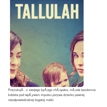
PoszukujÄ…c swojego byÅ‚ego chÅ‚opaka, mÅ‚oda bezdomna
kobieta pod wpÅ‚ywem impulsu porywa dziecko pewnej
nieodpowiedzialnej bogatej matki.