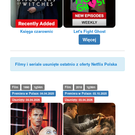
Księga czarownic
Let's Fight Ghost
Więcej
Filmy i seriale usunięte ostatnio z oferty Netflix Polska
Film
1990
1g54m
Film
2018
1g36m
Premiera w Polsce: 04.04.2025
Premiera w Polsce: 03.10.2025
Usunięty: 04.04.2026
Usunięty: 03.04.2026