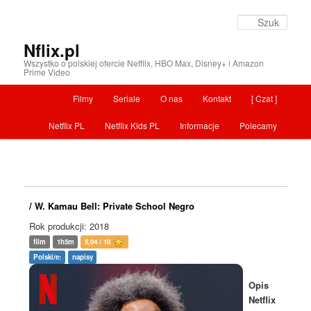
Szuka
Nflix.pl
Wszystko o polskiej ofercie Netflix, HBO Max, Disney+ i Amazon
Prime Video
Menu główne
Filmy
Seriale
O nas
Kontakt
[ Czat ]
Przeskocz do tekstu
Netflix PL
Netflix Kids PL
Informacje
Polecamy
/ W. Kamau Bell: Private School Negro
Rok produkcji: 2018
film
1h5m
5,04 / 10
Polski/e:
napisy
Opis
Netflix