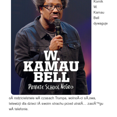
Komik
W.
Kamau
Bell
dywaguje
oÂ rodzicielstwie wÂ czasach Trumpa, wolnoÅ›ci sÅ‚owa,
telewizji dla dzieci iÂ swoim strachu przed utratÄ… zasiÄ™gu
wÂ telefonie.