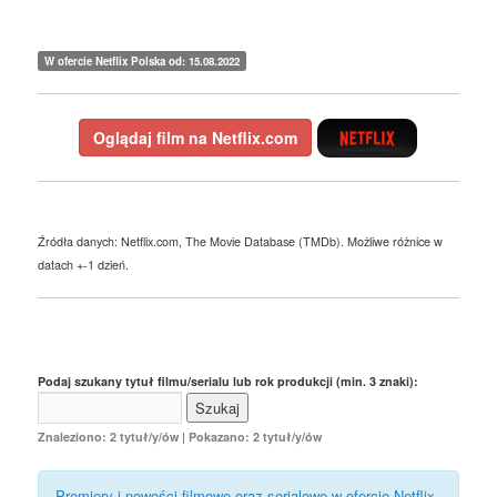
W ofercie Netflix Polska od: 15.08.2022
Oglądaj film na Netflix.com
Źródła danych: Netflix.com, The Movie Database (TMDb). Możliwe różnice w
datach +-1 dzień.
Podaj szukany tytuł filmu/serialu lub rok produkcji (min. 3 znaki):
Znaleziono: 2 tytuł/y/ów | Pokazano: 2 tytuł/y/ów
Premiery i nowości filmowe oraz serialowe w ofercie Netflix