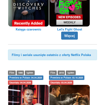
Księga czarownic
Let's Fight Ghost
Więcej
Filmy i seriale usunięte ostatnio z oferty Netflix Polska
Film
1990
1g54m
Film
2018
1g36m
Premiera w Polsce: 04.04.2025
Premiera w Polsce: 03.10.2025
Usunięty: 04.04.2026
Usunięty: 03.04.2026