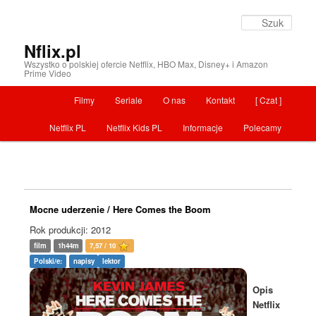
Szuka
Nflix.pl
Wszystko o polskiej ofercie Netflix, HBO Max, Disney+ i Amazon
Prime Video
Menu główne
Filmy
Seriale
O nas
Kontakt
[ Czat ]
Przeskocz do tekstu
Netflix PL
Netflix Kids PL
Informacje
Polecamy
Mocne uderzenie / Here Comes the Boom
Rok produkcji: 2012
film
1h44m
7,57 / 10
Polski/e:
napisy
lektor
Opis
Netflix