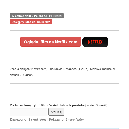
W ofercie Netflix Polska od: 01.04.2020
Dostępny tylko do: 30.03.2021
Oglądaj film na Netflix.com
Źródła danych: Netflix.com, The Movie Database (TMDb). Możliwe różnice w
datach +-1 dzień.
Podaj szukany tytuł filmu/serialu lub rok produkcji (min. 3 znaki):
Znaleziono: 2 tytuł/y/ów | Pokazano: 2 tytuł/y/ów