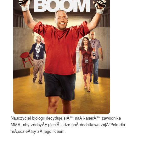
Nauczyciel biologii decyduje siÄ™ naÂ karierÄ™ zawodnika
MMA, aby zdobyÄ‡ pieniÄ…dze naÂ dodatkowe zajÄ™cia dla
mÅ‚odzieÅ¼y zÂ jego liceum.