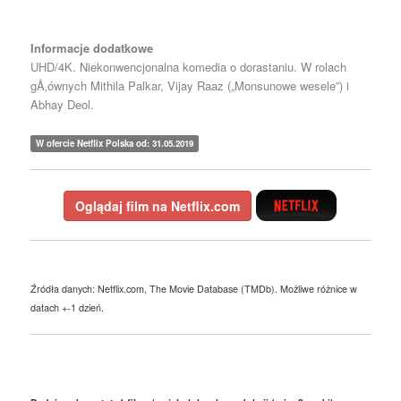
Informacje dodatkowe
UHD/4K. Niekonwencjonalna komedia o dorastaniu. W rolach
gÅ‚ównych Mithila Palkar, Vijay Raaz („Monsunowe wesele”) i
Abhay Deol.
W ofercie Netflix Polska od: 31.05.2019
Oglądaj film na Netflix.com
Źródła danych: Netflix.com, The Movie Database (TMDb). Możliwe różnice w
datach +-1 dzień.