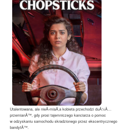
Utalentowana, ale nieÅ›miaÅ‚a kobieta przechodzi duÅ¼Ä…
przemianÄ™, gdy prosi tajemniczego kanciarza o pomoc
w odzyskaniu samochodu skradzionego przez ekscentrycznego
bandytÄ™.