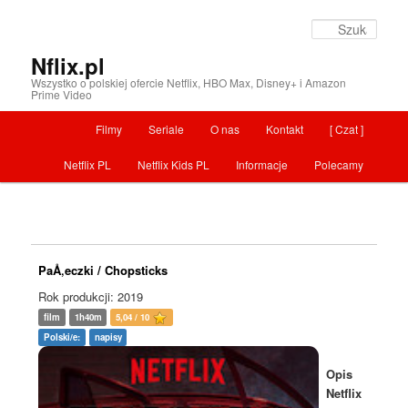
Szuka
Nflix.pl
Wszystko o polskiej ofercie Netflix, HBO Max, Disney+ i Amazon
Prime Video
Menu główne
Filmy
Seriale
O nas
Kontakt
[ Czat ]
Przeskocz do tekstu
Netflix PL
Netflix Kids PL
Informacje
Polecamy
PaÅ‚eczki / Chopsticks
Rok produkcji: 2019
film
1h40m
5,04 / 10
Polski/e:
napisy
Opis
Netflix