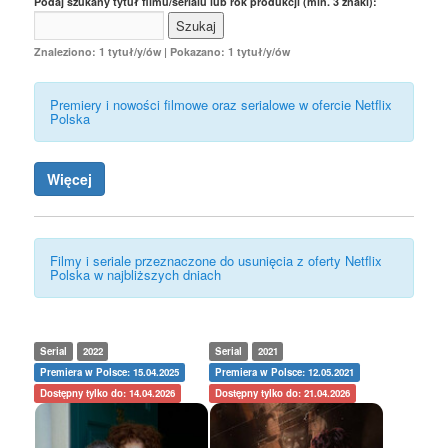
Podaj szukany tytuł filmu/serialu lub rok produkcji (min. 3 znaki):
Znaleziono: 1 tytuł/y/ów | Pokazano: 1 tytuł/y/ów
Premiery i nowości filmowe oraz serialowe w ofercie Netflix
Polska
Więcej
Filmy i seriale przeznaczone do usunięcia z oferty Netflix
Polska w najbliższych dniach
Serial
2022
Serial
2021
Premiera w Polsce: 15.04.2025
Premiera w Polsce: 12.05.2021
Dostępny tylko do: 14.04.2026
Dostępny tylko do: 21.04.2026