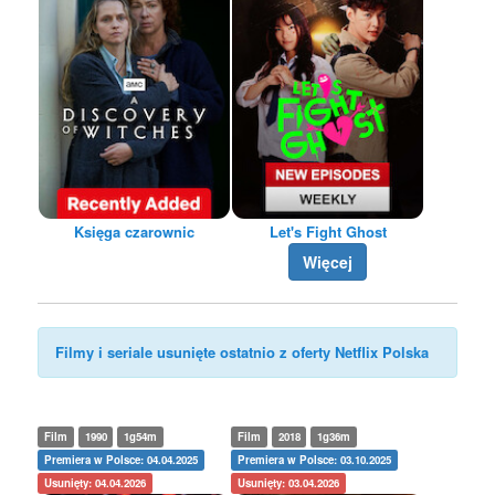
Księga czarownic
Let's Fight Ghost
Więcej
Filmy i seriale usunięte ostatnio z oferty Netflix Polska
Film
1990
1g54m
Film
2018
1g36m
Premiera w Polsce: 04.04.2025
Premiera w Polsce: 03.10.2025
Usunięty: 04.04.2026
Usunięty: 03.04.2026